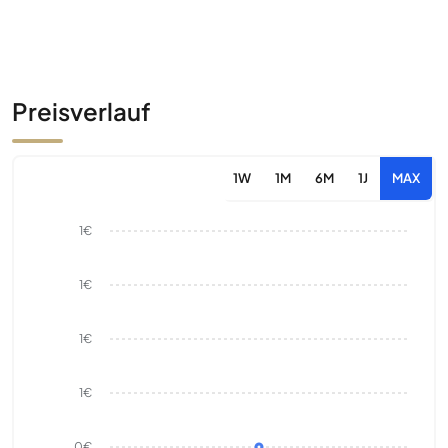
Preisverlauf
1W
1M
6M
1J
MAX
1€
1€
1€
1€
0€