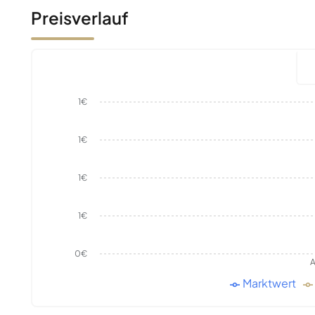
Preisverlauf
1€
1€
1€
1€
0€
A
Marktwert