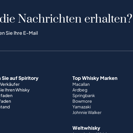
 die Nachrichten erhalten?
en Sie Ihre E-Mail
Sie auf Spiritory
Top Whisky Marken
 Verkäufer
Macallan
ie Ihren Whisky
Ardbeg
tfaden
Springbank
tfaden
Bowmore
stand
Yamazaki
Johnnie Walker
Weltwhisky