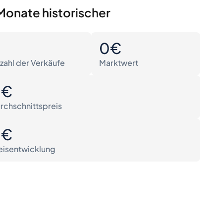
Monate historischer
0
0€
zahl der Verkäufe
Marktwert
0€
rchschnittspreis
0€
eisentwicklung