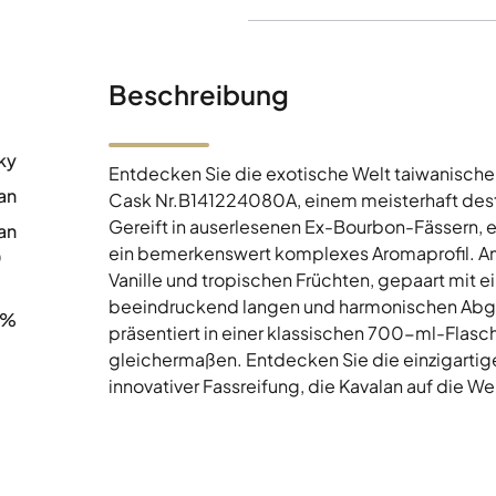
Beschreibung
ky
Entdecken Sie die exotische Welt taiwanische
an
Cask Nr.B141224080A, einem meisterhaft desti
Gereift in auserlesenen Ex-Bourbon-Fässern, en
an
ein bemerkenswert komplexes Aromaprofil. Am
0
Vanille und tropischen Früchten, gepaart mit 
beeindruckend langen und harmonischen Abgang
1%
präsentiert in einer klassischen 700-ml-Flasch
gleichermaßen. Entdecken Sie die einzigartig
innovativer Fassreifung, die Kavalan auf die We