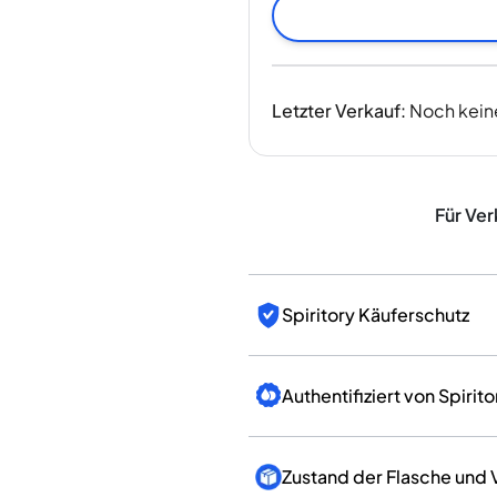
Indien
Taiwan
China
Korea
Letzter Verkauf
:
Noch kein
Amerika & Karibik
Vereinigte Staaten
Kanada
Mexiko
Für Ver
Jamaika
Guyana
Barbados
Spiritory Käuferschutz
Authentifiziert von Spirito
Zustand der Flasche und