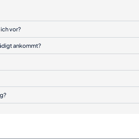
ich vor?
hädigt ankommt?
ng?