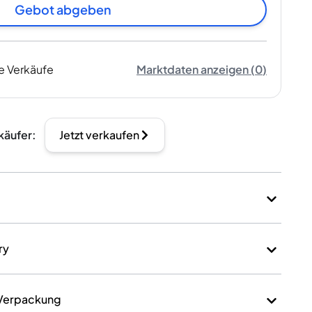
Gebot abgeben
e Verkäufe
Marktdaten anzeigen
(
0
)
käufer
:
Jetzt verkaufen
ry
 Verpackung