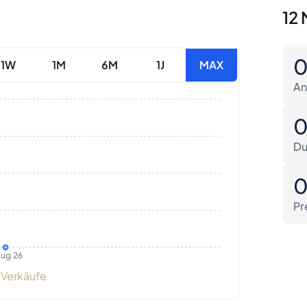
12 
1W
1M
6M
1J
MAX
An
Du
Pr
ug 26
Verkäufe