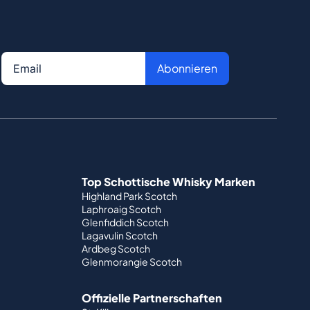
Abonnieren
Top Schottische Whisky Marken
Highland Park Scotch
Laphroaig Scotch
Glenfiddich Scotch
Lagavulin Scotch
Ardbeg Scotch
Glenmorangie Scotch
Offizielle Partnerschaften