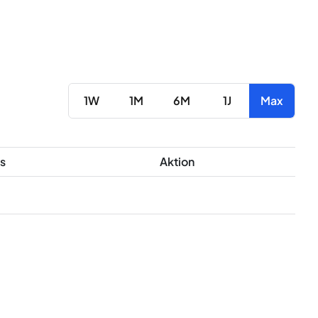
1W
1M
6M
1J
Max
s
Aktion