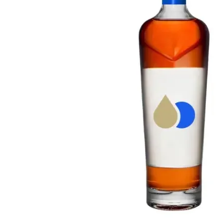
Taiwan
Glendronach
Vereinigte Staaten
Highland Park
Redbreast
Marken
Royal Salute
Ardbeg
Springbank
Dalmore
Glenfiddich
Bourbon & Amerikanisch
Hibiki
Blanton's
Johnnie Walker
Booker's
Laphroaig
Eagle Rare
Macallan
Jack Daniel's
Midleton
Jim Beam
Springbank
Maker's Mark
Yamazaki
Michter's
Pappy Van Winkle
Top-Angebote
Weller
Hot Deals
Woodford Reserve
Unter 50€
50-100€
Spirituosen & Rum