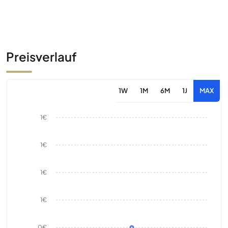
Preisverlauf
1W
1M
6M
1J
MAX
1€
1€
1€
1€
0€