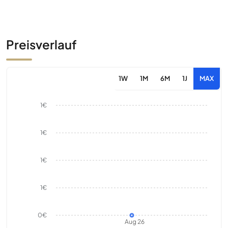
Preisverlauf
1W
1M
6M
1J
MAX
1€
1€
1€
1€
0€
Aug 26