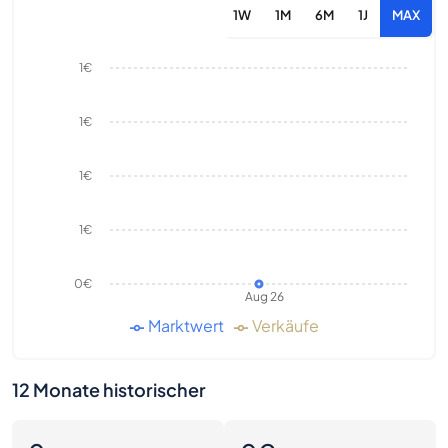
1W
1M
6M
1J
MAX
1€
1€
1€
1€
0€
Aug 26
Marktwert
Verkäufe
12 Monate historischer