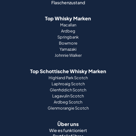
Flaschenzustand
Top Whisky Marken
Macallan
Ardbeg
Springbank
Bowmore
Yamazaki
Johnnie Walker
Top Schottische Whisky Marken
Highland Park Scotch
Laphroaig Scotch
Glenfiddich Scotch
Lagavulin Scotch
Ardbeg Scotch
Glenmorangie Scotch
Über uns
Wie es funktioniert