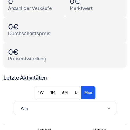
0
0€
Anzahl der Verkäufe
Marktwert
0€
Durchschnittspreis
0€
Preisentwicklung
Letzte Aktivitäten
1W
1M
6M
1J
Max