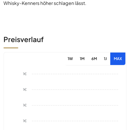
Whisky-Kenners höher schlagen lässt.
Preisverlauf
1W
1M
6M
1J
MAX
1€
1€
1€
1€