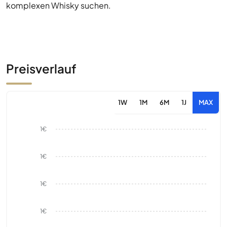
komplexen Whisky suchen.
Preisverlauf
1W
1M
6M
1J
MAX
1€
1€
1€
1€