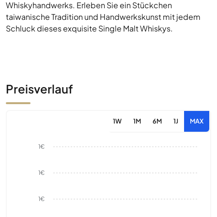
Whiskyhandwerks. Erleben Sie ein Stückchen
taiwanische Tradition und Handwerkskunst mit jedem
Schluck dieses exquisite Single Malt Whiskys.
Preisverlauf
1W
1M
6M
1J
MAX
1€
1€
1€