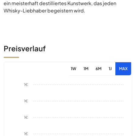
ein meisterhaft destilliertes Kunstwerk, das jeden
Whisky-Liebhaber begeistern wird.
Preisverlauf
1W
1M
6M
1J
MAX
1€
1€
1€
1€