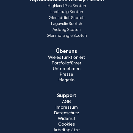
Highland Park Scotch
Laphroaig Scotch
Glenfiddich Scotch
Lagavulin Scotch
Ardbeg Scotch
Glenmorangie Scotch
Über uns
Wie es funktioniert
Portfolioführer
Unternehmen
Presse
Magazin
Support
AGB
Impressum
Datenschutz
Widerruf
Cookies
Arbeitsplätze