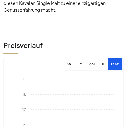
diesen Kavalan Single Malt zu einer einzigartigen
Genusserfahrung macht.
Preisverlauf
1W
1M
6M
1J
MAX
1€
1€
1€
1€