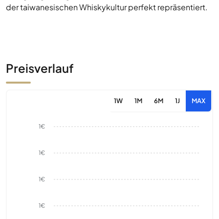
der taiwanesischen Whiskykultur perfekt repräsentiert.
Preisverlauf
1W
1M
6M
1J
MAX
1€
1€
1€
1€