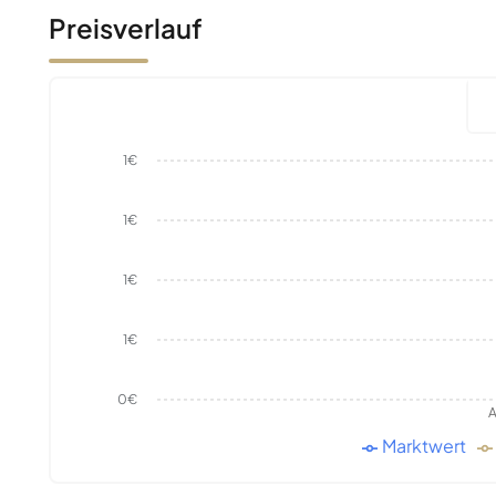
Preisverlauf
1€
1€
1€
1€
0€
A
Marktwert