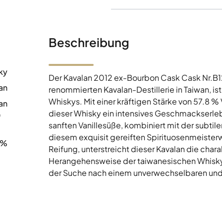
Beschreibung
ky
Der Kavalan 2012 ex-Bourbon Cask Cask Nr.B1
an
renommierten Kavalan-Destillerie in Taiwan, is
Whiskys. Mit einer kräftigen Stärke von 57.8 %
an
dieser Whisky ein intensives Geschmackserleb
0
sanften Vanillesüße, kombiniert mit der subtile
diesem exquisit gereiften Spirituosenmeisterw
8%
Reifung, unterstreicht dieser Kavalan die cha
Herangehensweise der taiwanesischen Whiskyp
der Suche nach einem unverwechselbaren und