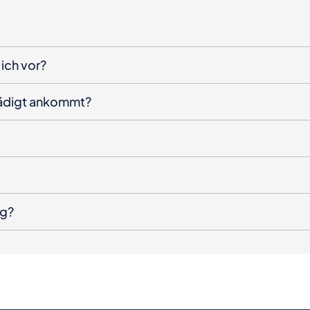
ich vor?
hädigt ankommt?
ng?