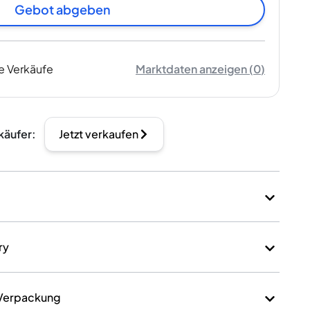
Gebot abgeben
e Verkäufe
Marktdaten anzeigen
(
0
)
käufer
:
Jetzt verkaufen
ry
 Verpackung