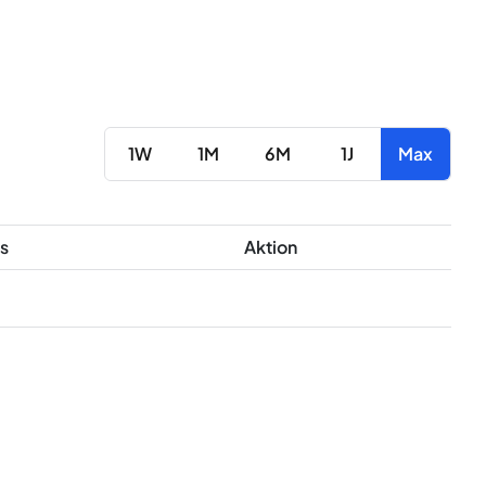
1W
1M
6M
1J
Max
s
Aktion