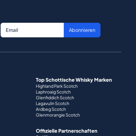
Abonnieren
Top Schottische Whisky Marken
Highland Park Scotch
Laphroaig Scotch
Glenfiddich Scotch
Lagavulin Scotch
Ardbeg Scotch
Glenmorangie Scotch
Offizielle Partnerschaften