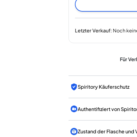
Indien
Taiwan
China
Korea
Letzter Verkauf
:
Noch kein
Amerika & Karibik
Vereinigte Staaten
Kanada
Mexiko
Für Ver
Jamaika
Guyana
Barbados
Spiritory Käuferschutz
Authentifiziert von Spirito
Zustand der Flasche und