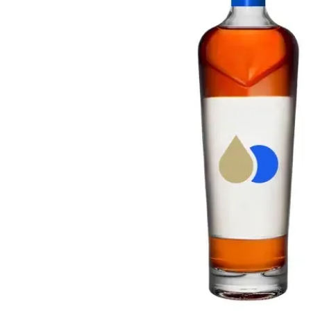
Taiwan
Glendronach
Vereinigte Staaten
Highland Park
Redbreast
Marken
Royal Salute
Ardbeg
Springbank
Dalmore
Glenfiddich
Bourbon & Amerikanisch
Hibiki
Blanton's
Johnnie Walker
Booker's
Laphroaig
Eagle Rare
Macallan
Jack Daniel's
Midleton
Jim Beam
Springbank
Maker's Mark
Yamazaki
Michter's
Pappy Van Winkle
Top-Angebote
Weller
Hot Deals
Woodford Reserve
Unter 50€
50-100€
Spirituosen & Rum