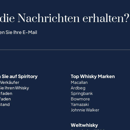
 die Nachrichten erhalten?
en Sie Ihre E-Mail
Sie auf Spiritory
Top Whisky Marken
 Verkäufer
Macallan
ie Ihren Whisky
Ardbeg
tfaden
Springbank
tfaden
Bowmore
stand
Yamazaki
Johnnie Walker
Weltwhisky