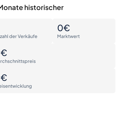
Monate historischer
0
0€
zahl der Verkäufe
Marktwert
0€
rchschnittspreis
0€
eisentwicklung