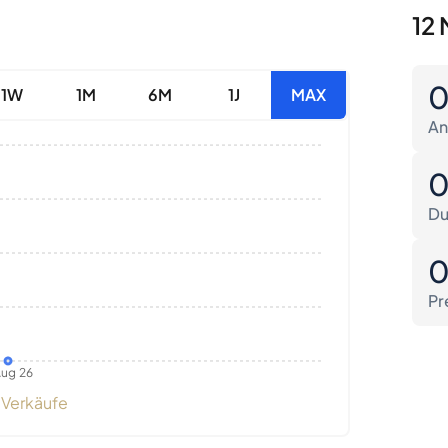
12 
1W
1M
6M
1J
MAX
An
Du
Pr
ug 26
Verkäufe