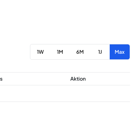
1W
1M
6M
1J
Max
s
Aktion