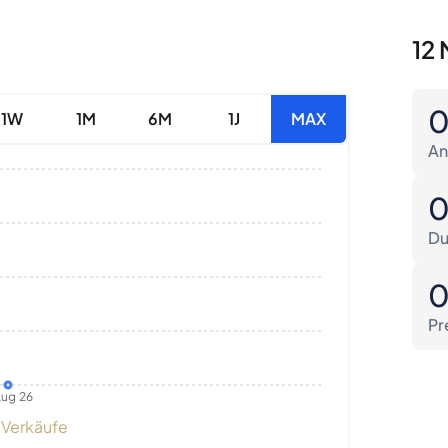
12 
1W
1M
6M
1J
MAX
An
Du
Pr
ug 26
Verkäufe