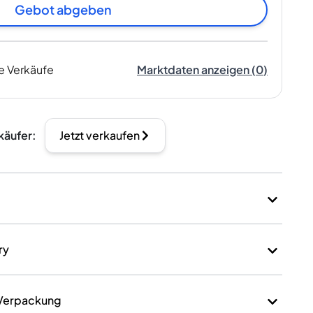
Gebot abgeben
e Verkäufe
Marktdaten anzeigen
(
0
)
käufer
:
Jetzt verkaufen
ry
 Verpackung