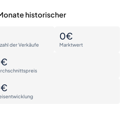
Monate historischer
0
0€
zahl der Verkäufe
Marktwert
0€
rchschnittspreis
0€
eisentwicklung