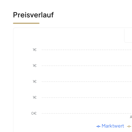
Preisverlauf
1€
1€
1€
1€
0€
A
Marktwert