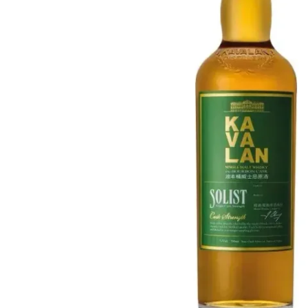
Taiwan
Glendronach
Vereinigte Staaten
Highland Park
Redbreast
Marken
Royal Salute
Ardbeg
Springbank
Dalmore
Glenfiddich
Bourbon & Amerikanisch
Hibiki
Blanton's
Johnnie Walker
Booker's
Laphroaig
Eagle Rare
Macallan
Jack Daniel's
Midleton
Jim Beam
Springbank
Maker's Mark
Yamazaki
Michter's
Pappy Van Winkle
Top-Angebote
Weller
Hot Deals
Woodford Reserve
Unter 50€
50-100€
Spirituosen & Rum