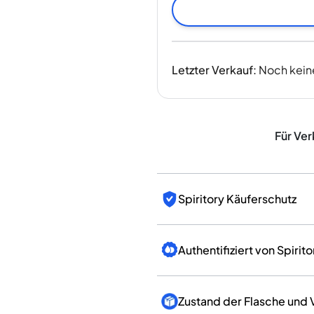
Indien
Taiwan
China
Korea
Letzter Verkauf
:
Noch kein
Amerika & Karibik
Vereinigte Staaten
Kanada
Mexiko
Für Ver
Jamaika
Guyana
Barbados
Spiritory Käuferschutz
Authentifiziert von Spirito
Zustand der Flasche und