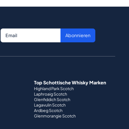
Abonnieren
Top Schottische Whisky Marken
Highland Park Scotch
Laphroaig Scotch
Glenfiddich Scotch
Lagavulin Scotch
Ardbeg Scotch
Glenmorangie Scotch