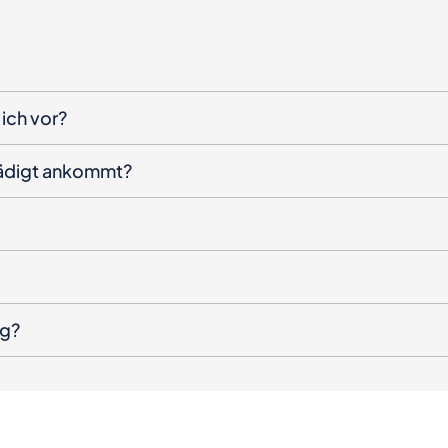
ich vor?
hädigt ankommt?
ng?