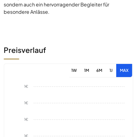
sondern auch ein hervorragender Begleiter für
besondere Anlässe.
Preisverlauf
1W
1M
6M
1J
MAX
1€
1€
1€
1€