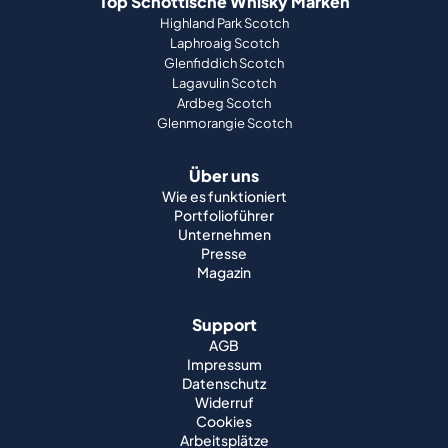
Top Schottische Whisky Marken
Highland Park Scotch
Laphroaig Scotch
Glenfiddich Scotch
Lagavulin Scotch
Ardbeg Scotch
Glenmorangie Scotch
Über uns
Wie es funktioniert
Portfolioführer
Unternehmen
Presse
Magazin
Support
AGB
Impressum
Datenschutz
Widerruf
Cookies
Arbeitsplätze