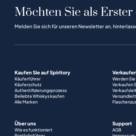
Möchten Sie als Erster
Melden Sie sich für unseren Newsletter an, hinterlass
Kaufen Sie auf Spiritory
Verkaufen 
Käuferführer
Werden Sie
Käuferschutz
Verkaufen S
Authentifizierungsprozess
Verkaufslei
Beliebte Whiskys kaufen
Versandlei
Alle Marken
Flaschenzu
Über uns
Support
Wie es funktioniert
AGB
Portfolioführer
Impressum