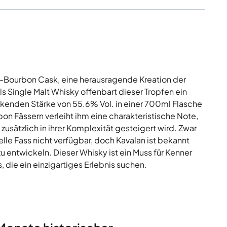
x-Bourbon Cask, eine herausragende Kreation der
ls Single Malt Whisky offenbart dieser Tropfen ein
kenden Stärke von 55.6% Vol. in einer 700ml Flasche
on Fässern verleiht ihm eine charakteristische Note,
zusätzlich in ihrer Komplexität gesteigert wird. Zwar
elle Fass nicht verfügbar, doch Kavalan ist bekannt
zu entwickeln. Dieser Whisky ist ein Muss für Kenner
 die ein einzigartiges Erlebnis suchen.