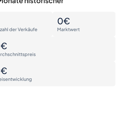
Monate historischer
0
0€
zahl der Verkäufe
Marktwert
0€
rchschnittspreis
0€
eisentwicklung