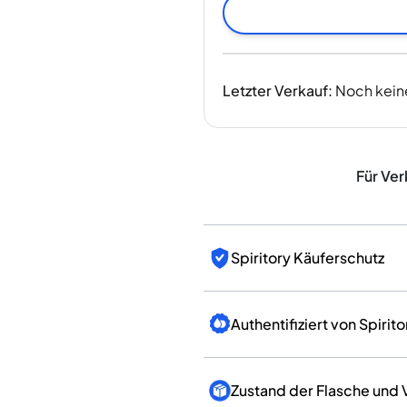
Indien
Taiwan
China
Korea
Letzter Verkauf
:
Noch kein
Amerika & Karibik
Vereinigte Staaten
Kanada
Mexiko
Für Ver
Jamaika
Guyana
Barbados
Spiritory Käuferschutz
Authentifiziert von Spirito
Zustand der Flasche und