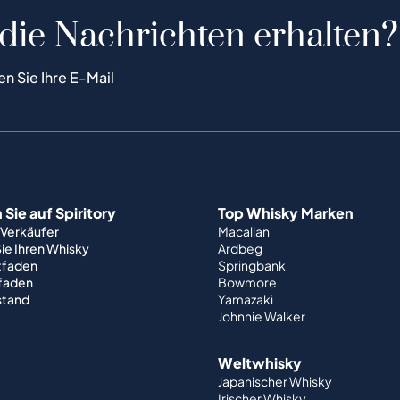
 die Nachrichten erhalten?
en Sie Ihre E-Mail
Sie auf Spiritory
Top Whisky Marken
 Verkäufer
Macallan
ie Ihren Whisky
Ardbeg
tfaden
Springbank
tfaden
Bowmore
stand
Yamazaki
Johnnie Walker
Weltwhisky
Japanischer Whisky
Irischer Whisky