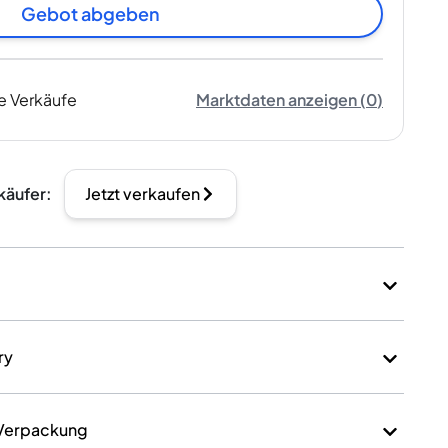
Gebot abgeben
e Verkäufe
Marktdaten anzeigen
(
0
)
käufer
:
Jetzt verkaufen
ry
 Verpackung