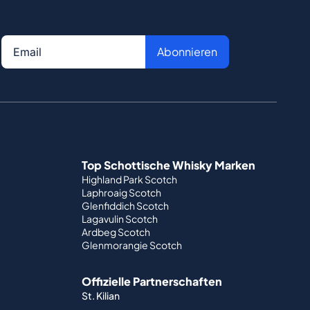
Abonnieren
Top Schottische Whisky Marken
Highland Park Scotch
Laphroaig Scotch
Glenfiddich Scotch
Lagavulin Scotch
Ardbeg Scotch
Glenmorangie Scotch
Offizielle Partnerschaften
St. Kilian