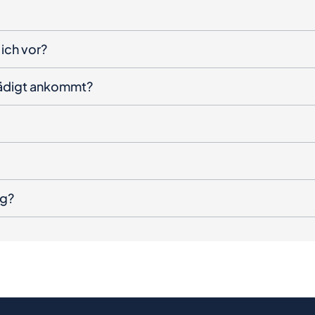
ich vor?
hädigt ankommt?
ng?