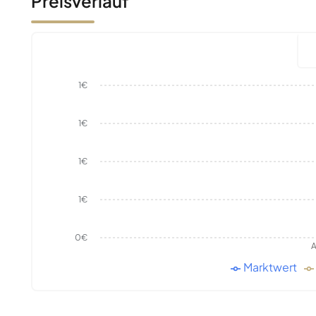
Preisverlauf
1€
1€
1€
1€
0€
A
Marktwert