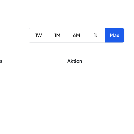
1W
1M
6M
1J
Max
s
Aktion