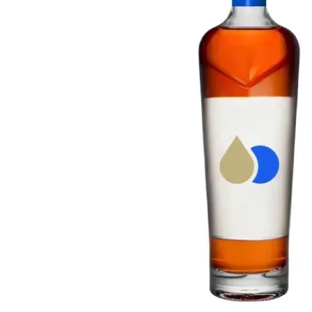
Taiwan
Glendronach
Vereinigte Staaten
Highland Park
Redbreast
Marken
Royal Salute
Ardbeg
Springbank
Dalmore
Glenfiddich
Bourbon & Amerikanisch
Hibiki
Blanton's
Johnnie Walker
Booker's
Laphroaig
Eagle Rare
Macallan
Jack Daniel's
Midleton
Jim Beam
Springbank
Maker's Mark
Yamazaki
Michter's
Pappy Van Winkle
Top-Angebote
Weller
Hot Deals
Woodford Reserve
Unter 50€
50-100€
Spirituosen & Rum