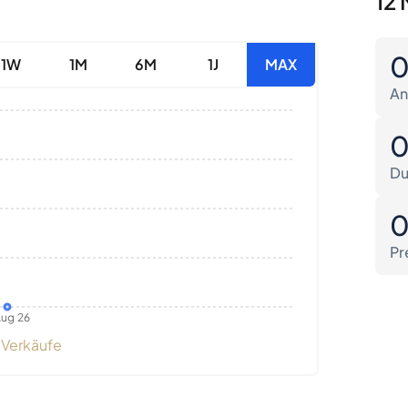
12 
1W
1M
6M
1J
MAX
An
Du
Pr
ug 26
Verkäufe