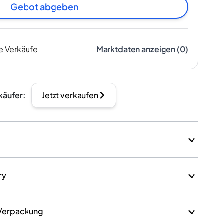
Gebot abgeben
e Verkäufe
Marktdaten anzeigen
(
0
)
käufer
:
Jetzt verkaufen
ry
 Verpackung