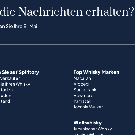
 die Nachrichten erhalten?
en Sie Ihre E-Mail
Sie auf Spiritory
Top Whisky Marken
 Verkäufer
Macallan
ie Ihren Whisky
Ardbeg
tfaden
Springbank
tfaden
Bowmore
stand
Yamazaki
Johnnie Walker
Weltwhisky
Japanischer Whisky
Irischer Whisky