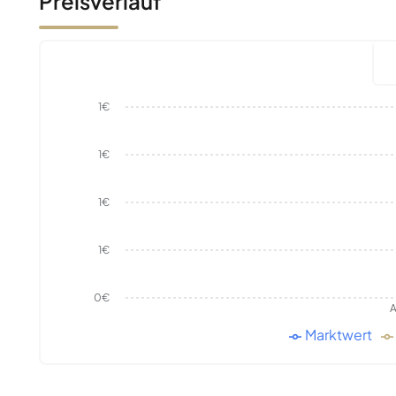
Preisverlauf
1€
1€
1€
1€
0€
A
Marktwert