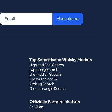
Abonnieren
Top Schottische Whisky Marken
Highland Park Scotch
Laphroaig Scotch
Glenfiddich Scotch
Lagavulin Scotch
Ardbeg Scotch
Glenmorangie Scotch
Offizielle Partnerschaften
St. Kilian