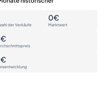
Monate historischer
0
0€
zahl der Verkäufe
Marktwert
0€
rchschnittspreis
0€
eisentwicklung