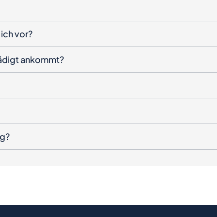
ich vor?
hädigt ankommt?
ng?