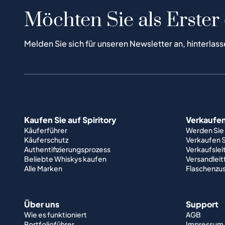
Möchten Sie als Erster
Melden Sie sich für unseren Newsletter an, hinterlass
Kaufen Sie auf Spiritory
Verkaufen 
Käuferführer
Werden Sie
Käuferschutz
Verkaufen S
Authentifizierungsprozess
Verkaufslei
Beliebte Whiskys kaufen
Versandlei
Alle Marken
Flaschenzu
Über uns
Support
Wie es funktioniert
AGB
Portfolioführer
Impressum