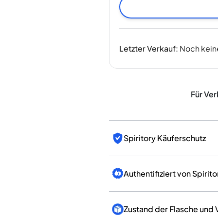
Indien
Taiwan
China
Korea
Letzter Verkauf
:
Noch kein
Amerika & Karibik
Vereinigte Staaten
Kanada
Mexiko
Für Ver
Jamaika
Guyana
Barbados
Spiritory Käuferschutz
Authentifiziert von Spirito
Zustand der Flasche und