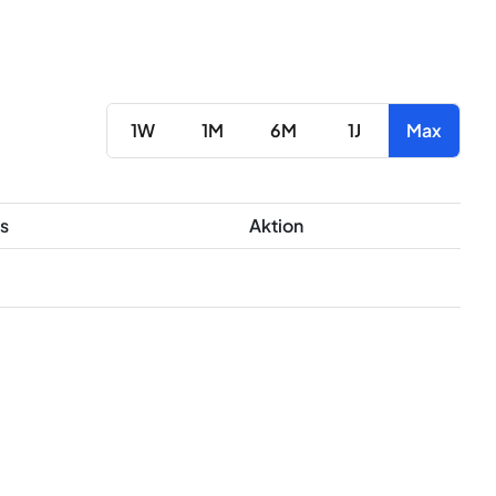
1W
1M
6M
1J
Max
s
Aktion