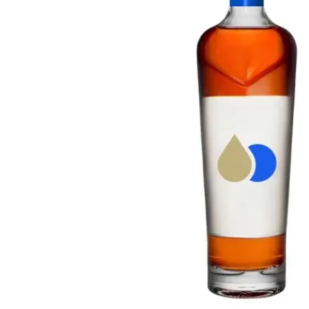
Taiwan
Glendronach
Vereinigte Staaten
Highland Park
Redbreast
Marken
Royal Salute
Ardbeg
Springbank
Dalmore
Glenfiddich
Bourbon & Amerikanisch
Hibiki
Blanton's
Johnnie Walker
Booker's
Laphroaig
Eagle Rare
Macallan
Jack Daniel's
Midleton
Jim Beam
Springbank
Maker's Mark
Yamazaki
Michter's
Pappy Van Winkle
Top-Angebote
Weller
Hot Deals
Woodford Reserve
Unter 50€
50-100€
Spirituosen & Rum