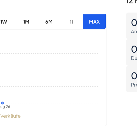
12 
1W
1M
6M
1J
MAX
An
Du
Pr
ug 26
Verkäufe