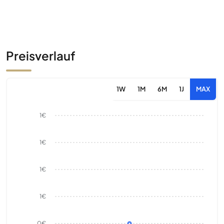
Preisverlauf
1W
1M
6M
1J
MAX
1€
1€
1€
1€
0€