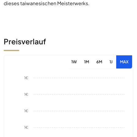
dieses taiwanesischen Meisterwerks.
Preisverlauf
1W
1M
6M
1J
MAX
1€
1€
1€
1€