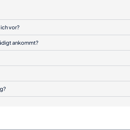
ich vor?
hädigt ankommt?
ng?