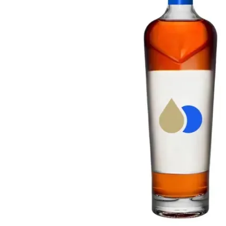
Taiwan
Glendronach
Vereinigte Staaten
Highland Park
Redbreast
Marken
Royal Salute
Ardbeg
Springbank
Dalmore
Glenfiddich
Bourbon & Amerikanisch
Hibiki
Blanton's
Johnnie Walker
Booker's
Laphroaig
Eagle Rare
Macallan
Jack Daniel's
Midleton
Jim Beam
Springbank
Maker's Mark
Yamazaki
Michter's
Pappy Van Winkle
Top-Angebote
Weller
Hot Deals
Woodford Reserve
Unter 50€
50-100€
Spirituosen & Rum