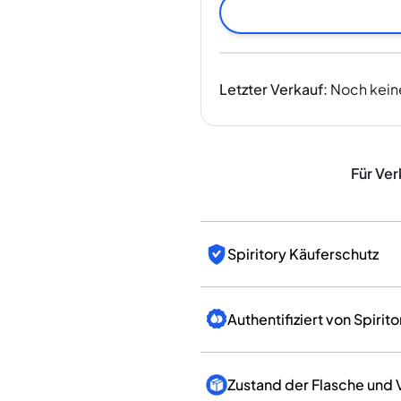
Indien
Taiwan
China
Korea
Letzter Verkauf
:
Noch kein
Amerika & Karibik
Vereinigte Staaten
Kanada
Mexiko
Für Ver
Jamaika
Guyana
Barbados
Spiritory Käuferschutz
Authentifiziert von Spirito
Zustand der Flasche und