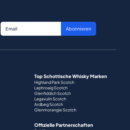
Abonnieren
Top Schottische Whisky Marken
Highland Park Scotch
Laphroaig Scotch
Glenfiddich Scotch
Lagavulin Scotch
Ardbeg Scotch
Glenmorangie Scotch
Offizielle Partnerschaften