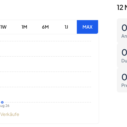
12 
1W
1M
6M
1J
MAX
An
Du
Pr
ug 26
Verkäufe