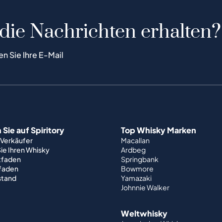
 die Nachrichten erhalten?
en Sie Ihre E-Mail
Sie auf Spiritory
Top Whisky Marken
 Verkäufer
Macallan
ie Ihren Whisky
Ardbeg
tfaden
Springbank
tfaden
Bowmore
stand
Yamazaki
Johnnie Walker
Weltwhisky