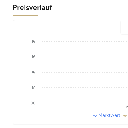
Preisverlauf
1€
1€
1€
1€
0€
A
Marktwert