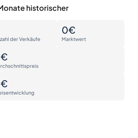
Monate historischer
0
0€
zahl der Verkäufe
Marktwert
0€
rchschnittspreis
0€
eisentwicklung