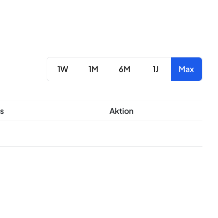
1W
1M
6M
1J
Max
s
Aktion