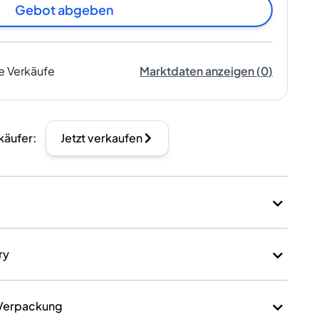
Gebot abgeben
e Verkäufe
Marktdaten anzeigen
(
0
)
käufer
:
Jetzt verkaufen
ry
 Verpackung