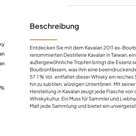
Beschreibung
ky
Entdecken Sie mit dem Kavalan 2011 ex-Bourbo
an
renommierten Destillerie Kavalan in Taiwan, ei
außergewöhnliche Tropfen bringt die Essenz sein
an
Bourbonfässern, was ihm eine beeindruckende T
0
57.1 % Vol. entfaltet dieser Whisky ein reiche
hin zu subtilen, würzigen Untertönen. Mit seine
1%
Herstellung in Kavalan zeugt jede Flasche von
Whiskykultur. Ein Muss für Sammler und Liebhab
Malt jede Sammlung und bietet ein unvergess