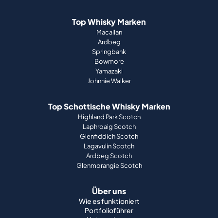
Top Whisky Marken
Macallan
Ardbeg
Springbank
Bowmore
Yamazaki
Johnnie Walker
Top Schottische Whisky Marken
Highland Park Scotch
Laphroaig Scotch
Glenfiddich Scotch
Lagavulin Scotch
Ardbeg Scotch
Glenmorangie Scotch
Über uns
Wie es funktioniert
Portfolioführer