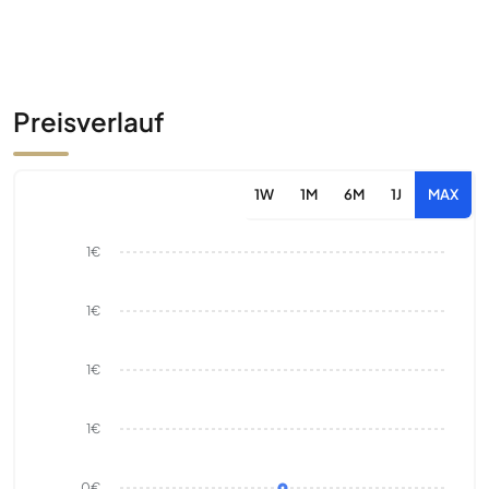
Preisverlauf
1W
1M
6M
1J
MAX
1€
1€
1€
1€
0€