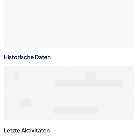
Historische Daten
0
0€
Anzahl der Verkäufe
Marktwert
0€
Durchschnittspreis
Letzte Aktivitäten