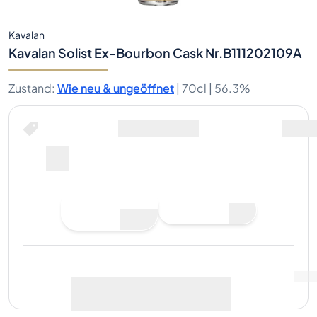
Kavalan
Kavalan Solist Ex-Bourbon Cask Nr.B111202109A
Zustand
:
Wie neu & ungeöffnet
|
70cl |
56.3%
Jetzt kaufen für
inklusive Versand
--
Gebot
Jetzt kaufen
abgeben
Letzter Verkauf
:
Noch keine
Marktdaten anzeigen
(
..
)
Verkäufe