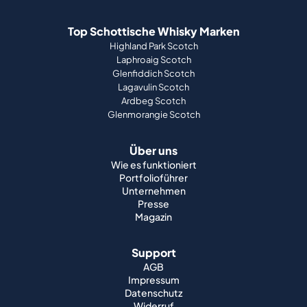
Top Schottische Whisky Marken
Highland Park Scotch
Laphroaig Scotch
Glenfiddich Scotch
Lagavulin Scotch
Ardbeg Scotch
Glenmorangie Scotch
Über uns
Wie es funktioniert
Portfolioführer
Unternehmen
Presse
Magazin
Support
AGB
Impressum
Datenschutz
Widerruf