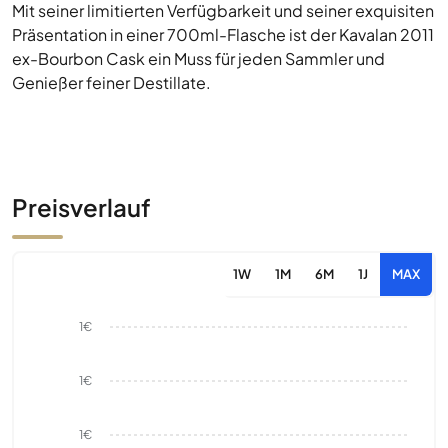
Mit seiner limitierten Verfügbarkeit und seiner exquisiten
Präsentation in einer 700ml-Flasche ist der Kavalan 2011
ex-Bourbon Cask ein Muss für jeden Sammler und
Genießer feiner Destillate.
Preisverlauf
1W
1M
6M
1J
MAX
1€
1€
1€