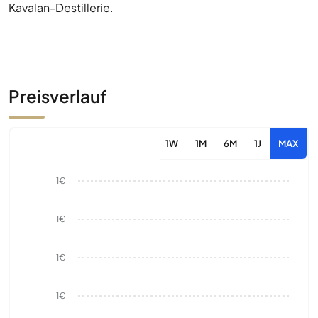
Kavalan-Destillerie.
Preisverlauf
1W
1M
6M
1J
MAX
1€
1€
1€
1€