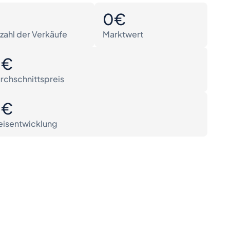
0
0€
zahl der Verkäufe
Marktwert
0€
rchschnittspreis
0€
eisentwicklung