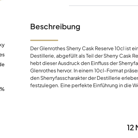
Beschreibung
ky
Der Glenrothes Sherry Cask Reserve 10cl ist ei
es
Destillerie, abgefüllt als Teil der Sherry Cas
hebt dieser Ausdruck den Einfluss der Sherryfa
de
Glenrothes hervor. In einem 10cl-Format präsent
0
den Sherryfasscharakter der Destillerie erleb
festzulegen. Eine perfekte Einführung in die W
0%
12 