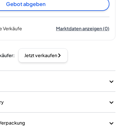
Gebot abgeben
e Verkäufe
Marktdaten anzeigen
(
0
)
käufer
:
Jetzt verkaufen
ry
 Verpackung