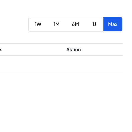
1W
1M
6M
1J
Max
s
Aktion