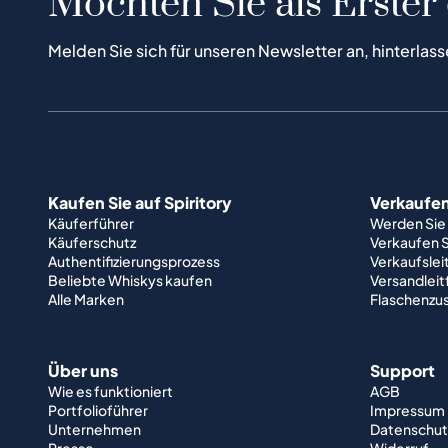
Möchten Sie als Erster
Melden Sie sich für unseren Newsletter an, hinterlass
Kaufen Sie auf Spiritory
Verkaufen 
Käuferführer
Werden Sie
Käuferschutz
Verkaufen S
Authentifizierungsprozess
Verkaufslei
Beliebte Whiskys kaufen
Versandlei
Alle Marken
Flaschenzu
Über uns
Support
Wie es funktioniert
AGB
Portfolioführer
Impressum
Unternehmen
Datenschut