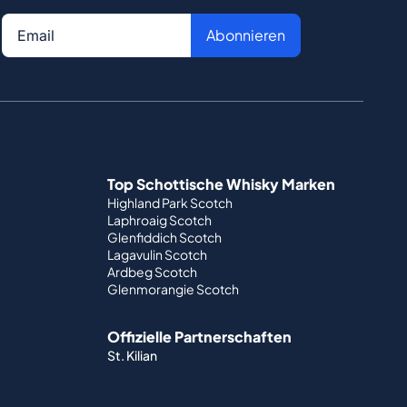
Abonnieren
Top Schottische Whisky Marken
Highland Park Scotch
Laphroaig Scotch
Glenfiddich Scotch
Lagavulin Scotch
Ardbeg Scotch
Glenmorangie Scotch
Offizielle Partnerschaften
St. Kilian