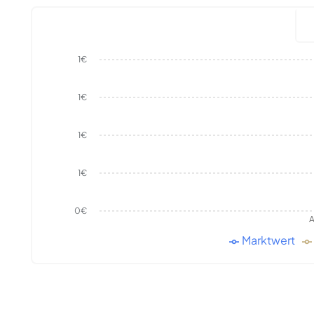
1€
1€
1€
1€
0€
A
Marktwert