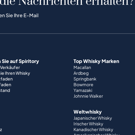
 die Nachrichten erhalten?
en Sie Ihre E-Mail
Sie auf Spiritory
Top Whisky Marken
 Verkäufer
Macallan
ie Ihren Whisky
Ardbeg
tfaden
Springbank
tfaden
Bowmore
stand
Yamazaki
Johnnie Walker
Weltwhisky
Japanischer Whisky
Irischer Whisky
z
Kanadischer Whisky