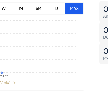
1W
1M
6M
1J
MAX
An
Du
Pr
ug 26
Verkäufe