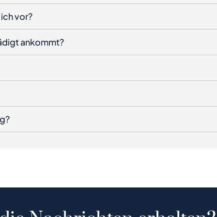
ich vor?
hädigt ankommt?
ng?