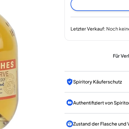
Indien
Taiwan
China
Korea
Letzter Verkauf
:
Noch kein
Amerika & Karibik
Vereinigte Staaten
Kanada
Mexiko
Für Ver
Jamaika
Guyana
Barbados
Spiritory Käuferschutz
Authentifiziert von Spirito
Zustand der Flasche und