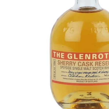
Taiwan
Glendronach
Vereinigte Staaten
Highland Park
Redbreast
Marken
Royal Salute
Ardbeg
Springbank
Dalmore
Glenfiddich
Bourbon & Amerikanisch
Hibiki
Blanton's
Johnnie Walker
Booker's
Laphroaig
Eagle Rare
Macallan
Jack Daniel's
Midleton
Jim Beam
Springbank
Maker's Mark
Yamazaki
Michter's
Pappy Van Winkle
Top-Angebote
Weller
Hot Deals
Woodford Reserve
Unter 50€
50-100€
Spirituosen & Rum