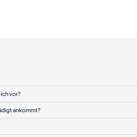
ich vor?
hädigt ankommt?