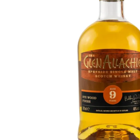
Taiwan
Glendronach
Vereinigte Staaten
Highland Park
Redbreast
Marken
Royal Salute
Ardbeg
Springbank
Dalmore
Glenfiddich
Bourbon & Amerikanisch
Hibiki
Blanton's
Johnnie Walker
Booker's
Laphroaig
Eagle Rare
Macallan
Jack Daniel's
Midleton
Jim Beam
Springbank
Maker's Mark
Yamazaki
Michter's
Pappy Van Winkle
Top-Angebote
Weller
Hot Deals
Woodford Reserve
Unter 50€
50-100€
Spirituosen & Rum