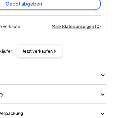
Gebot abgeben
e Verkäufe
Marktdaten anzeigen
(
0
)
käufer
:
Jetzt verkaufen
ry
 Verpackung