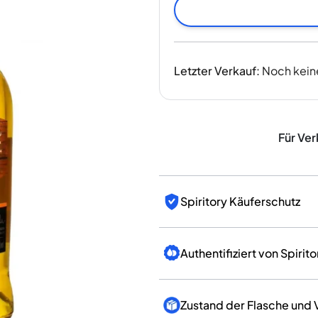
Indien
Taiwan
China
Korea
Letzter Verkauf
:
Noch kein
Amerika & Karibik
Vereinigte Staaten
Kanada
Mexiko
Für Ver
Jamaika
Guyana
Barbados
Spiritory Käuferschutz
Authentifiziert von Spirito
Zustand der Flasche und