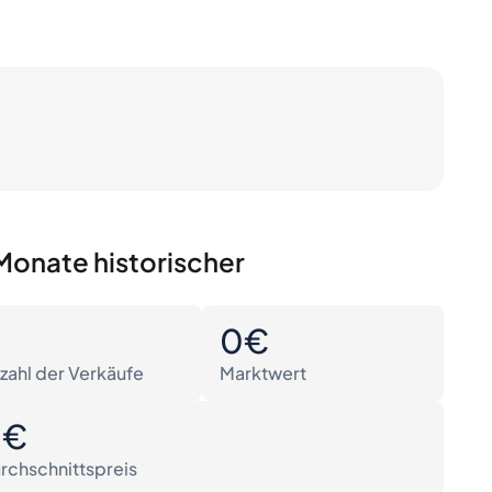
Monate historischer
0
0€
zahl der Verkäufe
Marktwert
0€
rchschnittspreis