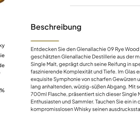
Beschreibung
ky
Entdecken Sie den Glenallachie 09 Rye Wood F
ie
geschätzten Glenallachie Destillerie aus der
Single Malt, geprägt durch seine Reifung in sp
de
faszinierende Komplexität und Tiefe. Im Glas e
0
exquisite Symphonie von scharfen Gewürzen un
lang anhaltenden, würzig-süßen Abgang. Mit s
0%
700ml Flasche, präsentiert sich dieser Single 
Enthusiasten und Sammler. Tauchen Sie ein in d
kompromisslosen Whisky seinen ausdrucksstar