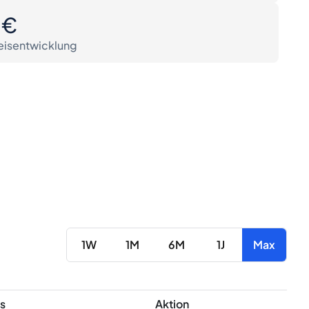
0€
eisentwicklung
1W
1M
6M
1J
Max
s
Aktion