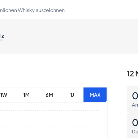
lichen Whisky auszeichnen
lz
12 
1W
1M
6M
1J
MAX
An
Du