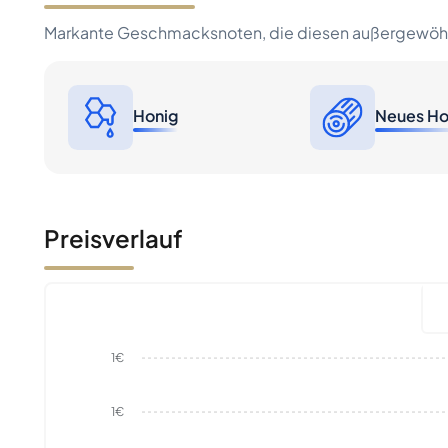
Markante Geschmacksnoten, die diesen außergewöhn
Honig
Neues Ho
Preisverlauf
1€
1€