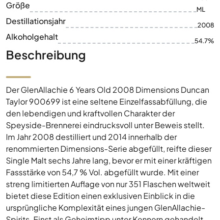
Größe
ML
Destillationsjahr
2008
Alkoholgehalt
54.7%
Beschreibung
Der GlenAllachie 6 Years Old 2008 Dimensions Duncan
Taylor 900699 ist eine seltene Einzelfassabfüllung, die
den lebendigen und kraftvollen Charakter der
Speyside-Brennerei eindrucksvoll unter Beweis stellt.
Im Jahr 2008 destilliert und 2014 innerhalb der
renommierten Dimensions-Serie abgefüllt, reifte dieser
Single Malt sechs Jahre lang, bevor er mit einer kräftigen
Fassstärke von 54,7 % Vol. abgefüllt wurde. Mit einer
streng limitierten Auflage von nur 351 Flaschen weltweit
bietet diese Edition einen exklusiven Einblick in die
ursprüngliche Komplexität eines jungen GlenAllachie-
Spirits. Einst als Geheimtipp unter Kennern gehandelt,