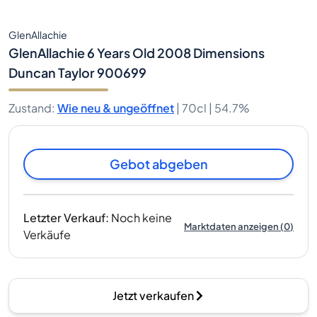
GlenAllachie
GlenAllachie 6 Years Old 2008 Dimensions
Duncan Taylor 900699
Zustand
:
Wie neu & ungeöffnet
|
70cl |
54.7%
Gebot abgeben
Letzter Verkauf
:
Noch keine
Marktdaten anzeigen
(
0
)
Verkäufe
Jetzt verkaufen