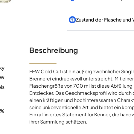
Zustand der Flasche und
Beschreibung
ky
FEW Cold Cut ist ein außergewöhnlicher Single
EW
Brennerei eindrucksvoll unterstreicht. Mit ein
Flaschengröße von 700 ml ist diese Abfüllung a
ois
Entdecker. Das Geschmacksprofil wird durch d
0
einen kräftigen und hochinteressanten Charakt
seine unkonventionelle Art und bietet ein kom
5%
Ein raffiniertes Statement für Kenner, die han
ihrer Sammlung schätzen.