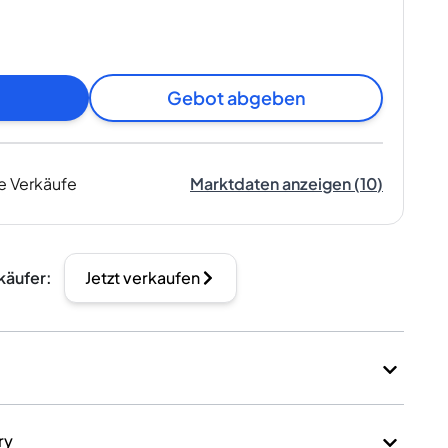
Gebot abgeben
e Verkäufe
Marktdaten anzeigen
(
10
)
käufer
:
Jetzt verkaufen
ry