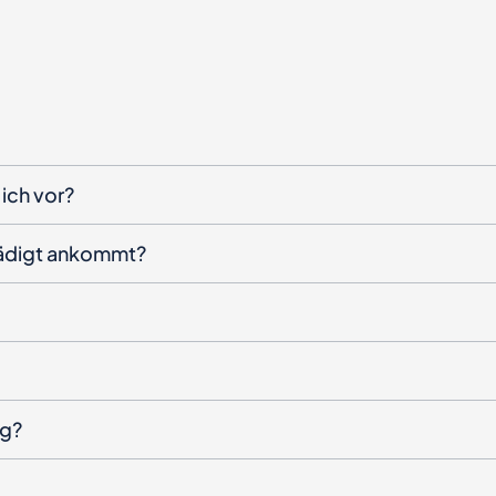
ich vor?
hädigt ankommt?
ng?