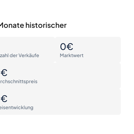
Monate historischer
0
0€
zahl der Verkäufe
Marktwert
0€
rchschnittspreis
0€
eisentwicklung