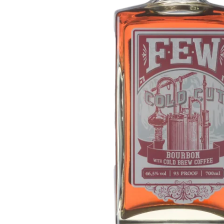
Taiwan
Glendronach
Vereinigte Staaten
Highland Park
Redbreast
Marken
Royal Salute
Ardbeg
Springbank
Dalmore
Glenfiddich
Bourbon & Amerikanisch
Hibiki
Blanton's
Johnnie Walker
Booker's
Laphroaig
Eagle Rare
Macallan
Jack Daniel's
Midleton
Jim Beam
Springbank
Maker's Mark
Yamazaki
Michter's
Pappy Van Winkle
Top-Angebote
Weller
Hot Deals
Woodford Reserve
Unter 50€
50-100€
Spirituosen & Rum