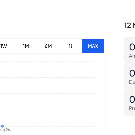
12 
1W
1M
6M
1J
MAX
An
Du
Pr
ug 26