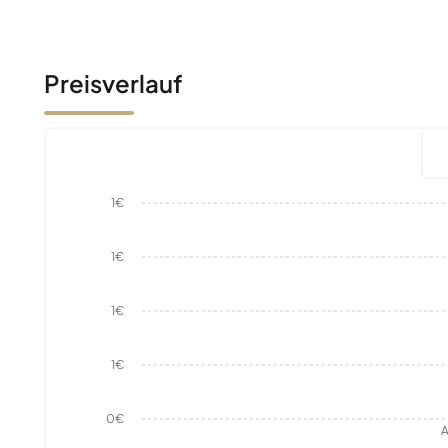
Preisverlauf
1€
1€
1€
1€
0€
A