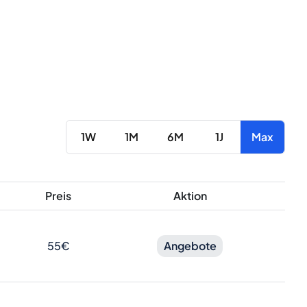
1W
1M
6M
1J
Max
Preis
Aktion
55€
Angebote