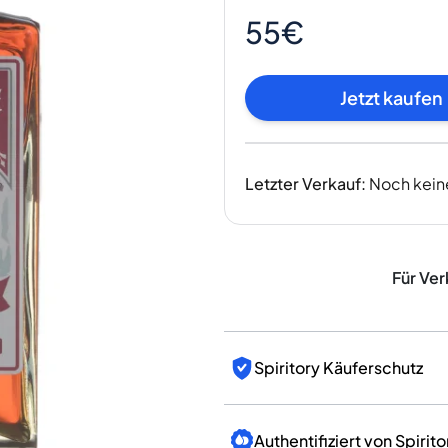
Indien
55€
Taiwan
China
Korea
Jetzt kaufen
Amerika & Karibik
Vereinigte Staaten
Kanada
Letzter Verkauf
:
Noch kein
Mexiko
Jamaika
Guyana
Barbados
Für Ver
Spiritory Käuferschutz
Authentifiziert von Spirito