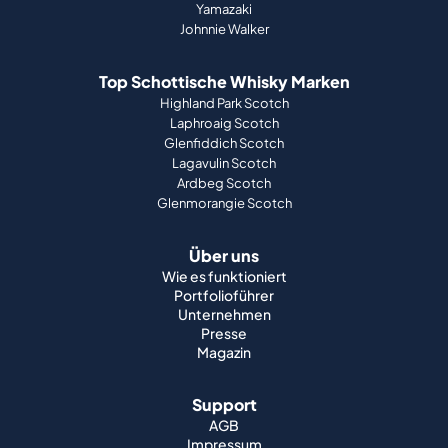
Yamazaki
Johnnie Walker
Top Schottische Whisky Marken
Highland Park Scotch
Laphroaig Scotch
Glenfiddich Scotch
Lagavulin Scotch
Ardbeg Scotch
Glenmorangie Scotch
Über uns
Wie es funktioniert
Portfolioführer
Unternehmen
Presse
Magazin
Support
AGB
Impressum