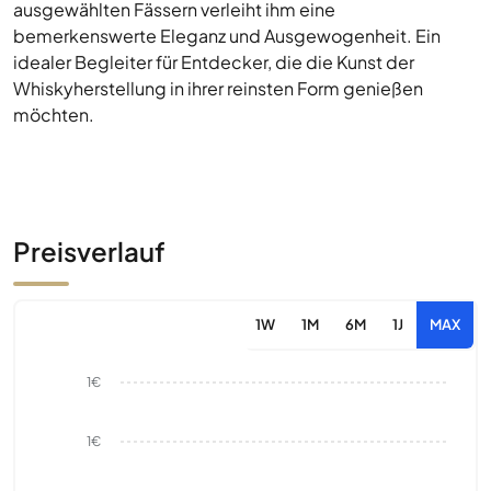
ausgewählten Fässern verleiht ihm eine
bemerkenswerte Eleganz und Ausgewogenheit. Ein
idealer Begleiter für Entdecker, die die Kunst der
Whiskyherstellung in ihrer reinsten Form genießen
möchten.
Preisverlauf
1W
1M
6M
1J
MAX
1€
1€