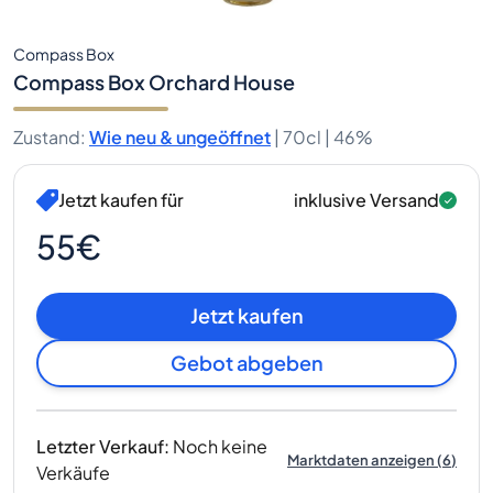
Compass Box
Compass Box Orchard House
Zustand
:
Wie neu & ungeöffnet
|
70cl |
46%
Jetzt kaufen für
inklusive Versand
55€
Jetzt kaufen
Gebot abgeben
Letzter Verkauf
:
Noch keine
Marktdaten anzeigen
(
6
)
Verkäufe