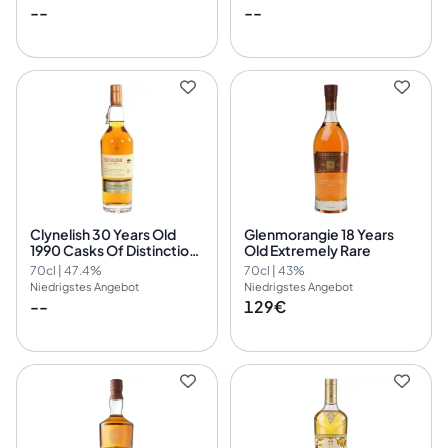
--
--
Clynelish 30 Years Old
Glenmorangie 18 Years
1990 Casks Of Distinction
Old Extremely Rare
Nr.3656
70cl | 47.4%
70cl | 43%
Niedrigstes Angebot
Niedrigstes Angebot
--
129€