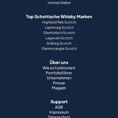
Johnnie Walker
Top Schottische Whisky Marken
Highland Park Scotch
Laphroaig Scotch
Glenfiddich Scotch
Lagavulin Scotch
Ardbeg Scotch
Glenmorangie Scotch
Über uns
Wie es funktioniert
Portfolioführer
Unternehmen
Presse
Magazin
Support
AGB
Impressum
Datenschutz