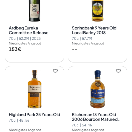
Ardbeg Eureka
Springbank 9 Years Old
Committee Release
Local Barley 2018
70cl | 52.2% | 2025
70cl | 57.7%
Niedrigstes Angebot
Niedrigstes Angebot
153€
--
Highland Park 25 Years Old
Kilchoman 13 Years Old
2006 Bourbon Matured
70cl | 48.1%
Single Cask Nr.175/2006
70cl | 54.1%
Niedrigstes Angebot
Niedrigstes Angebot