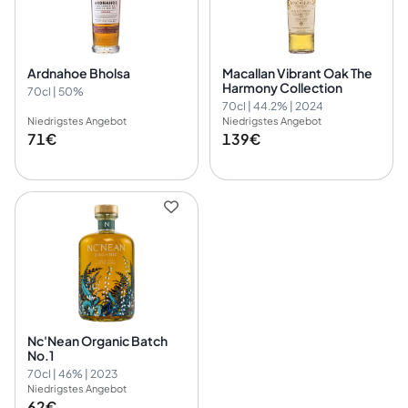
Ardnahoe Bholsa
Macallan Vibrant Oak The
Harmony Collection
70cl | 50%
70cl | 44.2% | 2024
Niedrigstes Angebot
Niedrigstes Angebot
71€
139€
Nc'Nean Organic Batch
No.1
70cl | 46% | 2023
Niedrigstes Angebot
62€