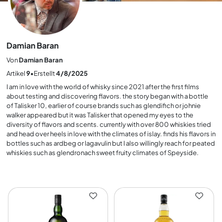
Damian Baran
Von
Damian Baran
Artikel
9
•
Erstellt
4/8/2025
I am in love with the world of whisky since 2021 after the first films
about testing and discovering flavors. the story began with a bottle
of Talisker 10, earlier of course brands such as glendifich or johnie
walker appeared but it was Talisker that opened my eyes to the
diversity of flavors and scents. currently with over 800 whiskies tried
and head over heels in love with the climates of islay. finds his flavors in
bottles such as ardbeg or lagavulin but I also willingly reach for peated
whiskies such as glendronach sweet fruity climates of Speyside.