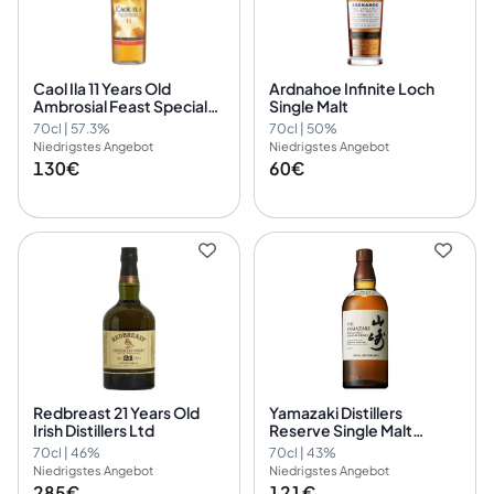
Caol Ila 11 Years Old
Ardnahoe Infinite Loch
Ambrosial Feast Special
Single Malt
Release 2024
70cl | 57.3%
70cl | 50%
Niedrigstes Angebot
Niedrigstes Angebot
130€
60€
Redbreast 21 Years Old
Yamazaki Distillers
Irish Distillers Ltd
Reserve Single Malt
Whisky (pre-2022)
70cl | 46%
70cl | 43%
Niedrigstes Angebot
Niedrigstes Angebot
285€
121€