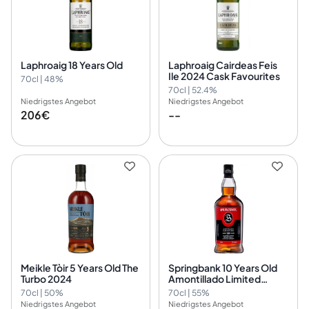
Laphroaig 18 Years Old
Laphroaig Cairdeas Feis
Ile 2024 Cask Favourites
70cl | 48%
70cl | 52.4%
Niedrigstes Angebot
Niedrigstes Angebot
206€
--
Meikle Tòir 5 Years Old The
Springbank 10 Years Old
Turbo 2024
Amontillado Limited
Edition 2024
70cl | 50%
70cl | 55%
Niedrigstes Angebot
Niedrigstes Angebot