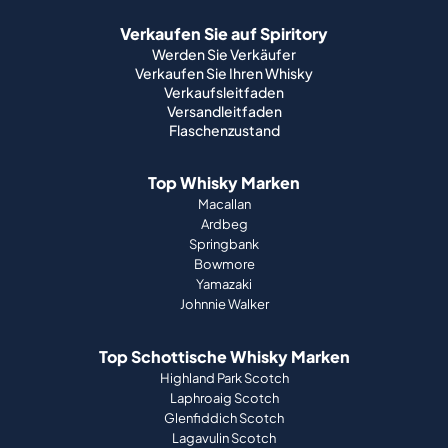
Verkaufen Sie auf Spiritory
Werden Sie Verkäufer
Verkaufen Sie Ihren Whisky
Verkaufsleitfaden
Versandleitfaden
Flaschenzustand
Top Whisky Marken
Macallan
Ardbeg
Springbank
Bowmore
Yamazaki
Johnnie Walker
Top Schottische Whisky Marken
Highland Park Scotch
Laphroaig Scotch
Glenfiddich Scotch
Lagavulin Scotch