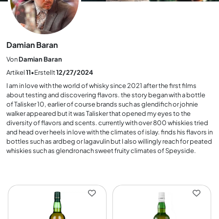
Damian Baran
Von
Damian Baran
Artikel
11
•
Erstellt
12/27/2024
I am in love with the world of whisky since 2021 after the first films
about testing and discovering flavors. the story began with a bottle
of Talisker 10, earlier of course brands such as glendifich or johnie
walker appeared but it was Talisker that opened my eyes to the
diversity of flavors and scents. currently with over 800 whiskies tried
and head over heels in love with the climates of islay. finds his flavors in
bottles such as ardbeg or lagavulin but I also willingly reach for peated
whiskies such as glendronach sweet fruity climates of Speyside.