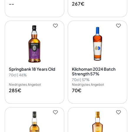
--
267€
Springbank 18 Years Old
Kilchoman 2024 Batch
Strength 57%
70cl | 46%
70cl | 57%
Niedrigstes Angebot
Niedrigstes Angebot
285€
70€