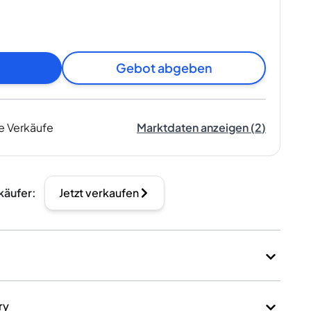
Gebot abgeben
e Verkäufe
Marktdaten anzeigen
(
2
)
käufer
:
Jetzt verkaufen
ry