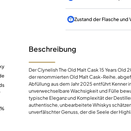
Zustand der Flasche und
Beschreibung
ky
Der Clynelish The Old Malt Cask 15 Years Old 
de
der renommierten Old Malt Cask-Reihe, abgefüll
Abfüllung aus dem Jahr 2025 entführt Kenner in
ds
unverwechselbare Wachsigkeit und Fülle bewahr
0
typische Eleganz und Komplexität der Destilleri
authentische, unbearbeitete Whiskys schätzen, 
0%
unverfälschter Genuss, der die Seele der High