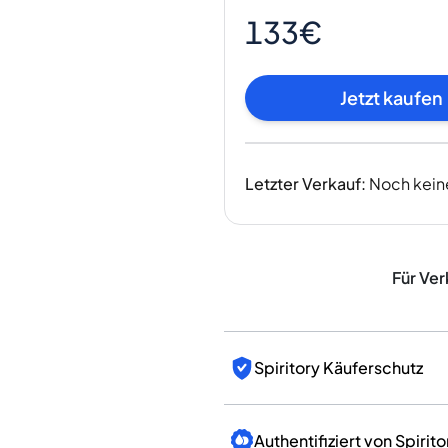
Indien
133€
Taiwan
China
Korea
Jetzt kaufen
Amerika & Karibik
Vereinigte Staaten
Kanada
Letzter Verkauf
:
Noch kein
Mexiko
Jamaika
Guyana
Barbados
Für Ver
Spiritory Käuferschutz
Authentifiziert von Spirito