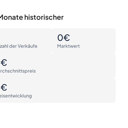
Monate historischer
0
0€
zahl der Verkäufe
Marktwert
0€
rchschnittspreis
0€
eisentwicklung