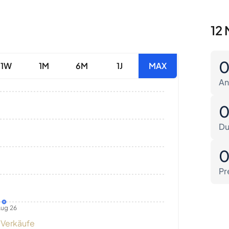
12 
1W
1M
6M
1J
MAX
An
Du
Pr
ug 26
Verkäufe