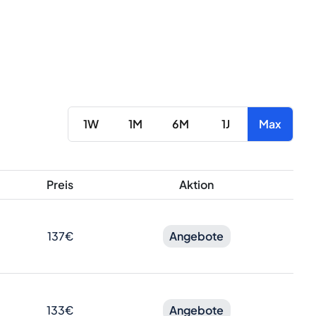
1W
1M
6M
1J
Max
Preis
Aktion
137€
Angebote
133€
Angebote