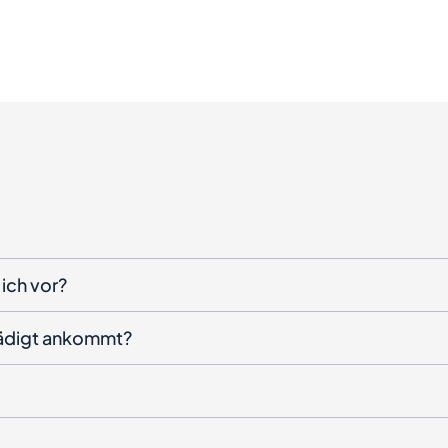
ich vor?
hädigt ankommt?