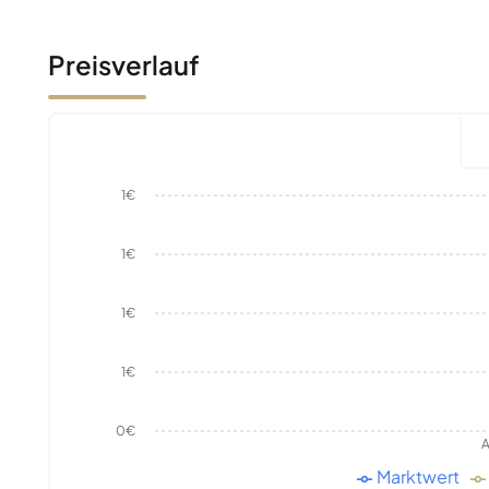
Preisverlauf
1€
1€
1€
1€
0€
A
Marktwert