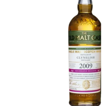
Taiwan
Glendronach
Vereinigte Staaten
Highland Park
Redbreast
Marken
Royal Salute
Ardbeg
Springbank
Dalmore
Glenfiddich
Bourbon & Amerikanisch
Hibiki
Blanton's
Johnnie Walker
Booker's
Laphroaig
Eagle Rare
Macallan
Jack Daniel's
Midleton
Jim Beam
Springbank
Maker's Mark
Yamazaki
Michter's
Pappy Van Winkle
Top-Angebote
Weller
Hot Deals
Woodford Reserve
Unter 50€
50-100€
Spirituosen & Rum