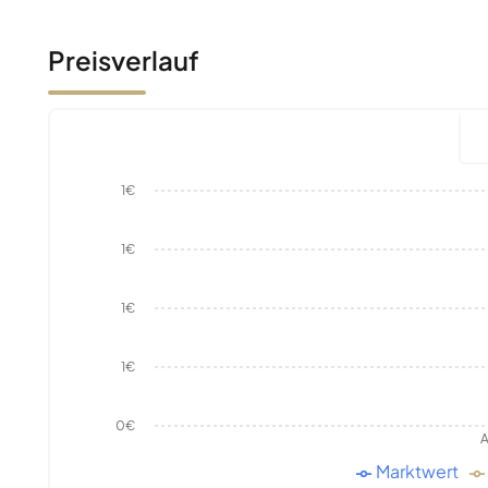
Preisverlauf
1€
1€
1€
1€
0€
A
Marktwert