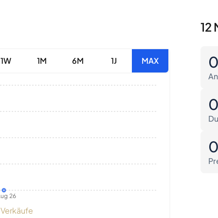
12 
1W
1M
6M
1J
MAX
An
Du
Pr
ug 26
Verkäufe