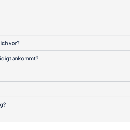
ich vor?
hädigt ankommt?
ng?