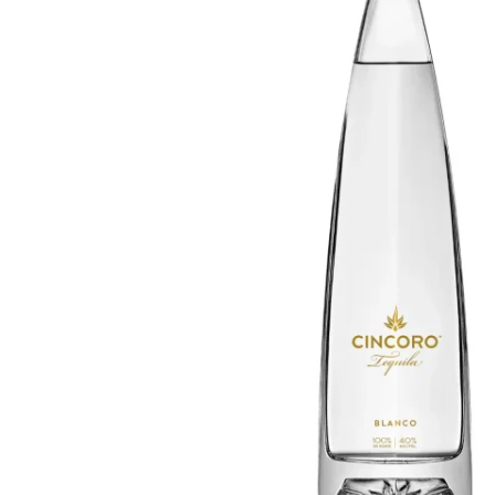
Taiwan
Glendronach
Vereinigte Staaten
Highland Park
Redbreast
Marken
Royal Salute
Ardbeg
Springbank
Dalmore
Glenfiddich
Bourbon & Amerikanisch
Hibiki
Blanton's
Johnnie Walker
Booker's
Laphroaig
Eagle Rare
Macallan
Jack Daniel's
Midleton
Jim Beam
Springbank
Maker's Mark
Yamazaki
Michter's
Pappy Van Winkle
Top-Angebote
Weller
Hot Deals
Woodford Reserve
Unter 50€
50-100€
Spirituosen & Rum