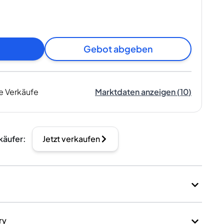
Gebot abgeben
e Verkäufe
Marktdaten anzeigen
(
10
)
käufer
:
Jetzt verkaufen
ry