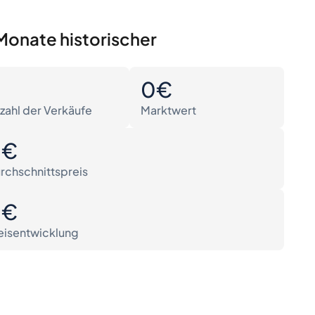
Monate historischer
0
0€
zahl der Verkäufe
Marktwert
0€
rchschnittspreis
0€
eisentwicklung