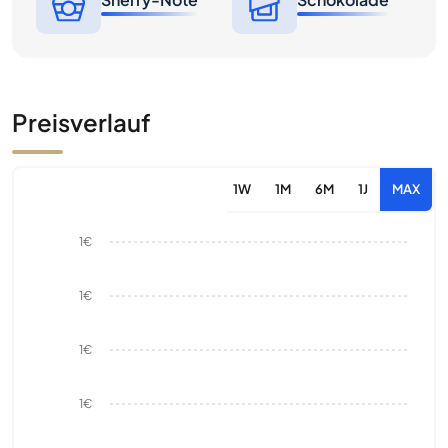
Preisverlauf
1W
1M
6M
1J
MAX
1€
1€
1€
1€