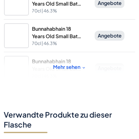
Angebote
Years Old Small Batch
Distilled
70cl |
46.3%
Bunnahabhain 18
Angebote
Years Old Small Batch
Distilled
70cl |
46.3%
Bunnahabhain 18
Mehr sehen
Angebote
Years Old Small Batch
Distilled
70cl |
46.3%
Verwandte Produkte zu dieser
Flasche