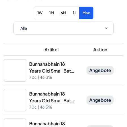
1W
1M
6M
1J
Max
Artikel
Aktion
Bunnahabhain 18
Angebote
Years Old Small Batch
Distilled
70cl |
46.3%
Bunnahabhain 18
Angebote
Years Old Small Batch
Distilled
70cl |
46.3%
Bunnahabhain 18