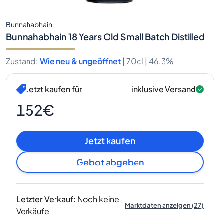
Bunnahabhain
Bunnahabhain 18 Years Old Small Batch Distilled
Zustand
:
Wie neu & ungeöffnet
|
70cl |
46.3%
Jetzt kaufen für
inklusive Versand
152€
Jetzt kaufen
Gebot abgeben
Letzter Verkauf
:
Noch keine
Marktdaten anzeigen
(
27
)
Verkäufe