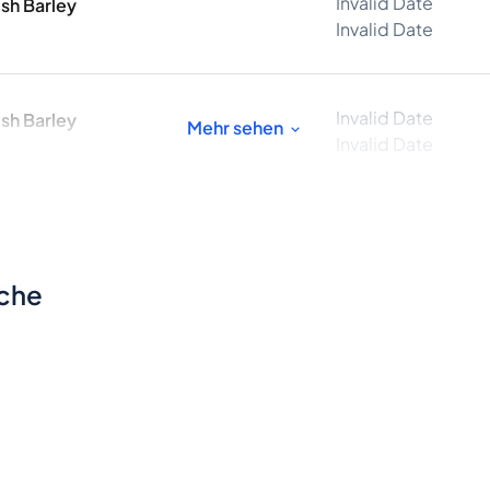
Invalid Date
ish Barley
Invalid Date
Invalid Date
ish Barley
Mehr sehen
Invalid Date
sche