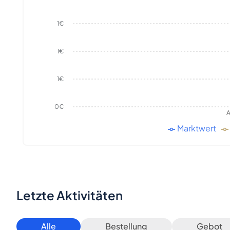
1€
1€
1€
0€
A
Marktwert
Letzte Aktivitäten
Alle
Bestellung
Gebot