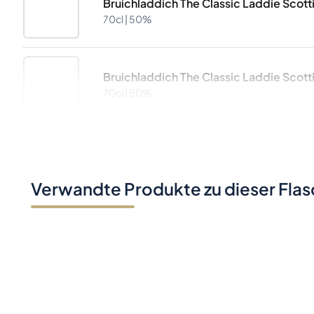
Bruichladdich The Classic Laddie Scott
70cl |
50%
Bruichladdich The Classic Laddie Scott
70cl |
50%
Verwandte Produkte zu dieser Fla