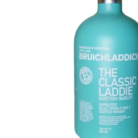
Taiwan
Glendronach
Vereinigte Staaten
Highland Park
Redbreast
Marken
Royal Salute
Ardbeg
Springbank
Dalmore
Glenfiddich
Bourbon & Amerikanisch
Hibiki
Blanton's
Johnnie Walker
Booker's
Laphroaig
Eagle Rare
Macallan
Jack Daniel's
Midleton
Jim Beam
Springbank
Maker's Mark
Yamazaki
Michter's
Pappy Van Winkle
Top-Angebote
Weller
Hot Deals
Woodford Reserve
Unter 50€
50-100€
Spirituosen & Rum