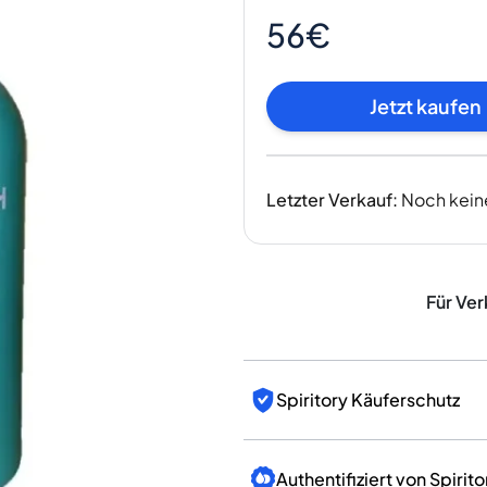
Indien
56€
Taiwan
China
Korea
Jetzt kaufen
Amerika & Karibik
Vereinigte Staaten
Kanada
Letzter Verkauf
:
Noch kein
Mexiko
Jamaika
Guyana
Barbados
Für Ver
Spiritory Käuferschutz
Authentifiziert von Spirito