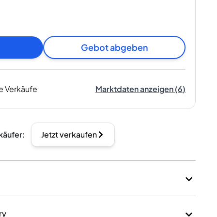
Gebot abgeben
e Verkäufe
Marktdaten anzeigen
(
6
)
käufer
:
Jetzt verkaufen
ry