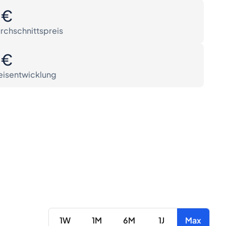
0€
rchschnittspreis
0€
eisentwicklung
1W
1M
6M
1J
Max