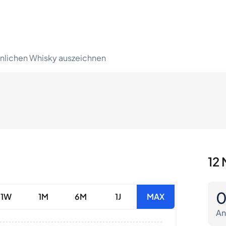
lichen Whisky auszeichnen
12 
1W
1M
6M
1J
MAX
An