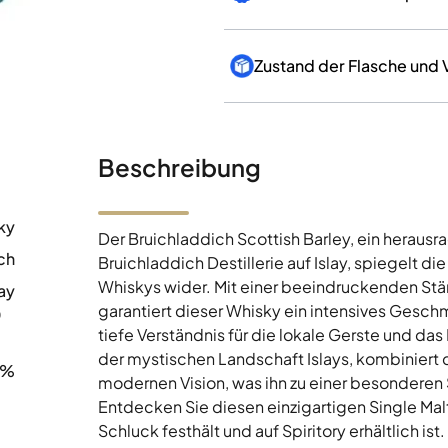
Zustand der Flasche und
Beschreibung
ky
Der Bruichladdich Scottish Barley, ein heraus
ch
Bruichladdich Destillerie auf Islay, spiegelt d
Whiskys wider. Mit einer beeindruckenden Stä
ay
garantiert dieser Whisky ein intensives Gesch
0
tiefe Verständnis für die lokale Gerste und 
der mystischen Landschaft Islays, kombiniert d
0%
modernen Vision, was ihn zu einer besonderen 
Entdecken Sie diesen einzigartigen Single Mal
Schluck festhält und auf Spiritory erhältlich ist.