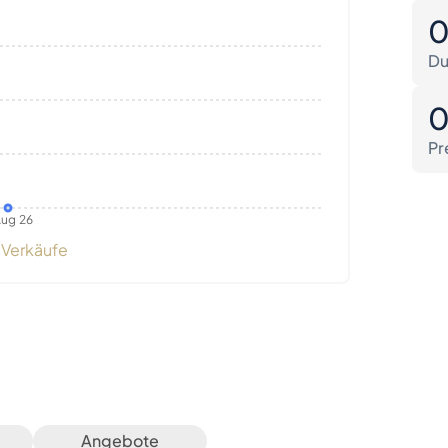
Du
Pr
ug 26
Verkäufe
Angebote