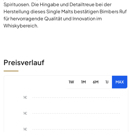
Spirituosen. Die Hingabe und Detailtreue bei der
Herstellung dieses Single Malts bestätigen Bimbers Ruf
für hervorragende Qualität und Innovation im
Whiskybereich.
Preisverlauf
1W
1M
6M
1J
MAX
1€
1€
1€