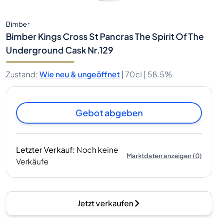
Bimber
Bimber Kings Cross St Pancras The Spirit Of The
Underground Cask Nr.129
Zustand
:
Wie neu & ungeöffnet
|
70cl |
58.5%
Gebot abgeben
Letzter Verkauf
:
Noch keine
Marktdaten anzeigen
(
0
)
Verkäufe
Jetzt verkaufen