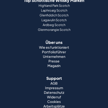
Top Schottische Whisky Marken
Highland Park Scotch
Laphroaig Scotch
Glenfiddich Scotch
Lagavulin Scotch
Ardbeg Scotch
Glenmorangie Scotch
Über uns
Wie es funktioniert
Portfolioführer
Unternehmen
Presse
Magazin
Support
AGB
Impressum
Datenschutz
Widerruf
Cookies
Arbeitsplätze