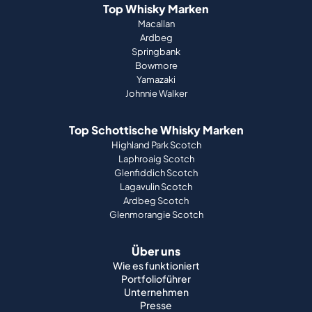
Top Whisky Marken
Macallan
Ardbeg
Springbank
Bowmore
Yamazaki
Johnnie Walker
Top Schottische Whisky Marken
Highland Park Scotch
Laphroaig Scotch
Glenfiddich Scotch
Lagavulin Scotch
Ardbeg Scotch
Glenmorangie Scotch
Über uns
Wie es funktioniert
Portfolioführer
Unternehmen
Presse