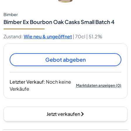
Bimber
Bimber Ex Bourbon Oak Casks Small Batch 4
Zustand
:
Wie neu & ungeöffnet
|
70cl |
51.2%
Gebot abgeben
Letzter Verkauf
:
Noch keine
Marktdaten anzeigen
(
0
)
Verkäufe
Jetzt verkaufen