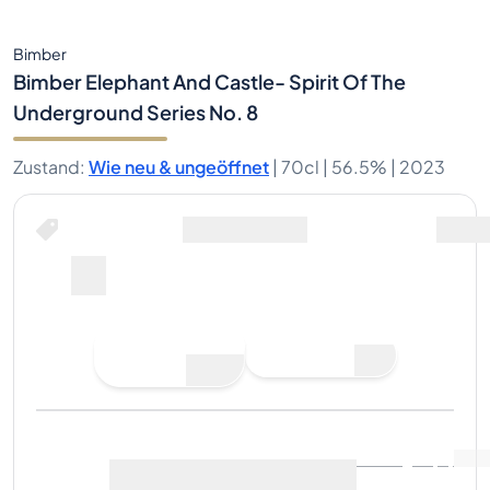
Bimber
Bimber Elephant And Castle- Spirit Of The
Underground Series No. 8
Zustand
:
Wie neu & ungeöffnet
|
70cl |
56.5%
| 2023
Gebot abgeben
Letzter Verkauf
:
Noch keine
Marktdaten anzeigen
(
0
)
Verkäufe
Jetzt verkaufen