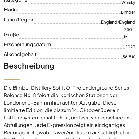
Größe
ML
Erscheinungsdatum
2023
Alkoholgehalt
56.5%
Beschreibung
Die Bimber Distillery Spirit Of The Underground Series
Release No. 8 feiert die ikonischen Stationen der
Londoner U-Bahn in ihrer achten Ausgabe. Diese
limitierte Edition, die bis zum 14. Oktober über ein
Lotteriesystem erhältlich ist, umfasst vier verschiedene
Abfüllungen. Jede Expression zeigt ein einzigartiges
Reifungsprofil, wobei zwei Ausdrücke ausschließlich in
Ex-Bourbon-Fässern gereift sind und andere in Tawny
Port und nachgebrannten Fässern fertiggestellt werden.
Zum empfohlenen Verkaufspreis von 135 £ sind diese
Flaschen ein Muss für Sammler und Liebhaber
gleichermaßen.