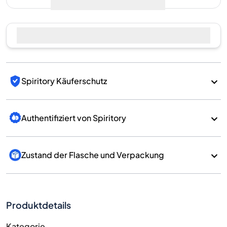
Spiritory Käuferschutz
Authentifiziert von Spiritory
Zustand der Flasche und Verpackung
Produktdetails
Kategorie
Whisky
Marke
Bimber
Land/Region
England/England
700