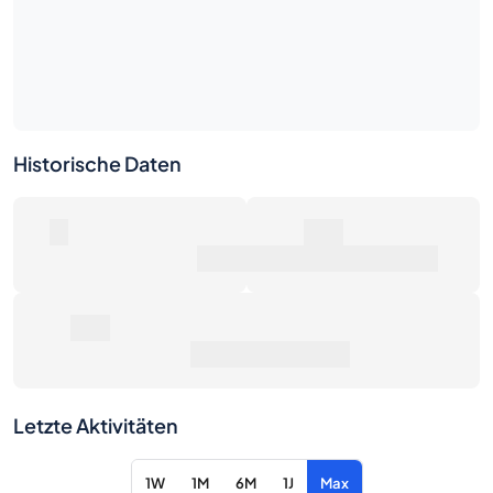
Historische Daten
0
0€
Anzahl der Verkäufe
Marktwert
0€
Durchschnittspreis
Letzte Aktivitäten
1W
1M
6M
1J
Max