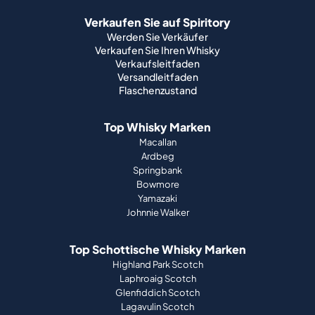
Versandleitfaden
Flaschenzustand
Top Whisky Marken
Macallan
Ardbeg
Springbank
Bowmore
Yamazaki
Johnnie Walker
Top Schottische Whisky Marken
Highland Park Scotch
Laphroaig Scotch
Glenfiddich Scotch
Lagavulin Scotch
Ardbeg Scotch
Glenmorangie Scotch
Über uns