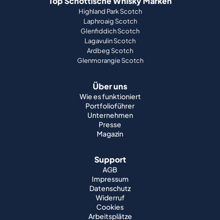
Top Schottische Whisky Marken
Highland Park Scotch
Laphroaig Scotch
Glenfiddich Scotch
Lagavulin Scotch
Ardbeg Scotch
Glenmorangie Scotch
Über uns
Wie es funktioniert
Portfolioführer
Unternehmen
Presse
Magazin
Support
AGB
Impressum
Datenschutz
Widerruf
Cookies
Arbeitsplätze