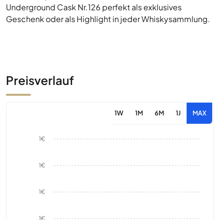
Underground Cask Nr.126 perfekt als exklusives
Geschenk oder als Highlight in jeder Whiskysammlung.
Preisverlauf
1W
1M
6M
1J
MAX
1€
1€
1€
1€