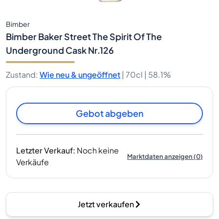
Bimber
Bimber Baker Street The Spirit Of The
Underground Cask Nr.126
Zustand
:
Wie neu & ungeöffnet
|
70cl |
58.1%
Gebot abgeben
Letzter Verkauf
:
Noch keine
Marktdaten anzeigen
(
0
)
Verkäufe
Jetzt verkaufen