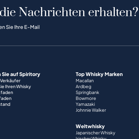
 die Nachrichten erhalten?
en Sie Ihre E-Mail
Sie auf Spiritory
Top Whisky Marken
 Verkäufer
Macallan
ie Ihren Whisky
Ardbeg
tfaden
Springbank
tfaden
Bowmore
stand
Yamazaki
Johnnie Walker
Weltwhisky
Japanischer Whisky
Irischer Whisky