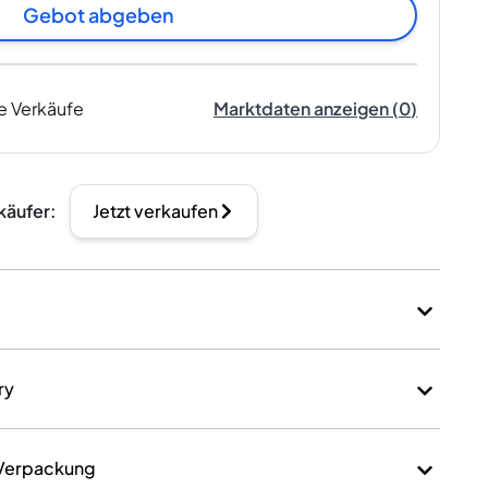
Gebot abgeben
e Verkäufe
Marktdaten anzeigen
(
0
)
käufer
:
Jetzt verkaufen
ry
 Verpackung