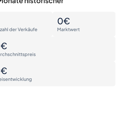
Monate historischer
0
0€
zahl der Verkäufe
Marktwert
0€
rchschnittspreis
0€
eisentwicklung