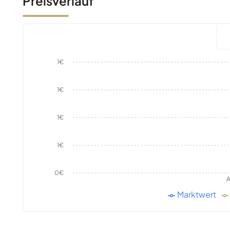
Preisverlauf
1€
1€
1€
1€
0€
A
Marktwert