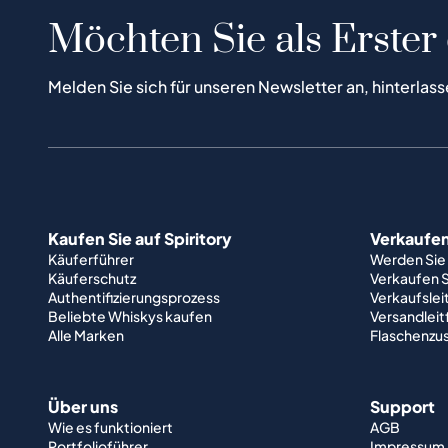
Möchten Sie als Erster
Melden Sie sich für unseren Newsletter an, hinterlass
Kaufen Sie auf Spiritory
Verkaufen 
Käuferführer
Werden Sie
Käuferschutz
Verkaufen S
Authentifizierungsprozess
Verkaufslei
Beliebte Whiskys kaufen
Versandlei
Alle Marken
Flaschenzu
Über uns
Support
Wie es funktioniert
AGB
Portfolioführer
Impressum