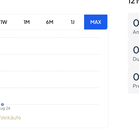
12 
1W
1M
6M
1J
MAX
An
Du
Pr
ug 26
Verkäufe