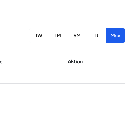
1W
1M
6M
1J
Max
s
Aktion