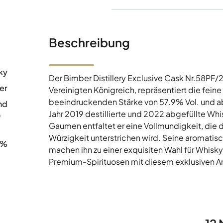
Beschreibung
ky
Der Bimber Distillery Exclusive Cask Nr.58PF/
er
Vereinigten Königreich, repräsentiert die fein
beeindruckenden Stärke von 57.9% Vol. und ab
nd
Jahr 2019 destillierte und 2022 abgefüllte W
0
Gaumen entfaltet er eine Vollmundigkeit, die 
Würzigkeit unterstrichen wird. Seine aromati
9%
machen ihn zu einer exquisiten Wahl für Whisk
Premium-Spirituosen mit diesem exklusiven An