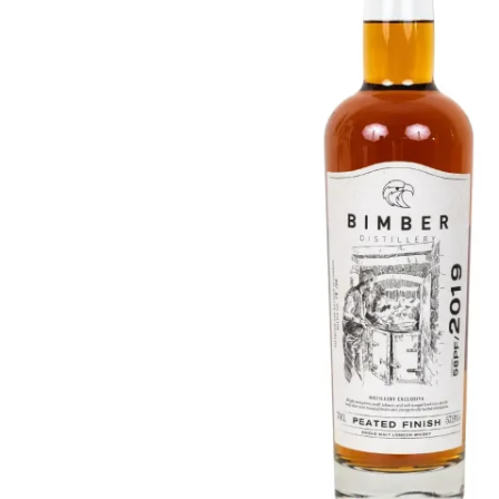
Taiwan
Glendronach
Vereinigte Staaten
Highland Park
Redbreast
Marken
Royal Salute
Ardbeg
Springbank
Dalmore
Glenfiddich
Bourbon & Amerikanisch
Hibiki
Blanton's
Johnnie Walker
Booker's
Laphroaig
Eagle Rare
Macallan
Jack Daniel's
Midleton
Jim Beam
Springbank
Maker's Mark
Yamazaki
Michter's
Pappy Van Winkle
Top-Angebote
Weller
Hot Deals
Woodford Reserve
Unter 50€
50-100€
Spirituosen & Rum