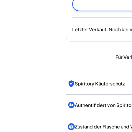
Indien
Taiwan
China
Korea
Letzter Verkauf
:
Noch kein
Amerika & Karibik
Vereinigte Staaten
Kanada
Mexiko
Für Ver
Jamaika
Guyana
Barbados
Spiritory Käuferschutz
Authentifiziert von Spirito
Zustand der Flasche und