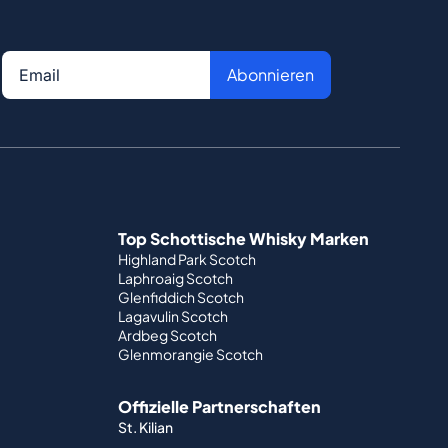
Abonnieren
Top Schottische Whisky Marken
Highland Park Scotch
Laphroaig Scotch
Glenfiddich Scotch
Lagavulin Scotch
Ardbeg Scotch
Glenmorangie Scotch
Offizielle Partnerschaften
St. Kilian