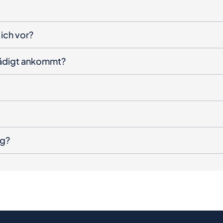
ich vor?
hädigt ankommt?
ng?