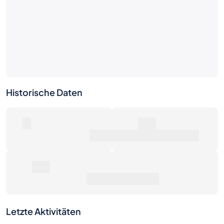
Historische Daten
0
0€
Anzahl der Verkäufe
Marktwert
0€
Durchschnittspreis
Letzte Aktivitäten
1W
1M
6M
1J
Max