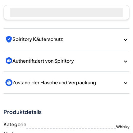
Spiritory Käuferschutz
Authentifiziert von Spiritory
Zustand der Flasche und Verpackung
Produktdetails
Kategorie
Whisky
Marke
Bimber
Land/Region
England/England
700
Größe
ML