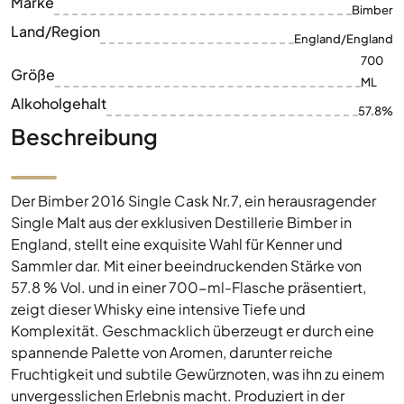
Alkoholgehalt
57.8%
Beschreibung
Der Bimber 2016 Single Cask Nr.7, ein herausragender
Single Malt aus der exklusiven Destillerie Bimber in
England, stellt eine exquisite Wahl für Kenner und
Sammler dar. Mit einer beeindruckenden Stärke von
57.8 % Vol. und in einer 700-ml-Flasche präsentiert,
zeigt dieser Whisky eine intensive Tiefe und
Komplexität. Geschmacklich überzeugt er durch eine
spannende Palette von Aromen, darunter reiche
Fruchtigkeit und subtile Gewürznoten, was ihn zu einem
unvergesslichen Erlebnis macht. Produziert in der
renommierten Region Bimber, repräsentiert dieser
Whisky die hohe Kunst der englischen
Whiskyherstellung. Mit seinem charakteristischen Profil
und der limitierten Einzelfassabfüllung ist der Bimber