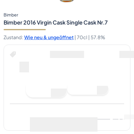
Bimber
Bimber 2016 Virgin Cask Single Cask Nr.7
Zustand
:
Wie neu & ungeöffnet
|
70cl |
57.8%
Gebot abgeben
Letzter Verkauf
:
Noch keine
Marktdaten anzeigen
(
..
)
Verkäufe
Jetzt verkaufen