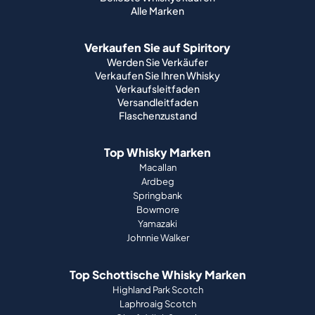
Verkaufen Sie Ihren Whisky
Verkaufsleitfaden
Versandleitfaden
Flaschenzustand
Top Whisky Marken
Macallan
Ardbeg
Springbank
Bowmore
Yamazaki
Johnnie Walker
Top Schottische Whisky Marken
Highland Park Scotch
Laphroaig Scotch
Glenfiddich Scotch
Lagavulin Scotch
Ardbeg Scotch
Glenmorangie Scotch