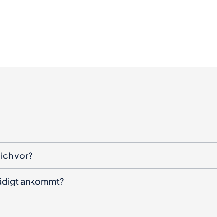
ich vor?
hädigt ankommt?