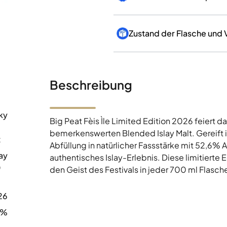
Zustand der Flasche und
Beschreibung
ky
Big Peat Fèis Ìle Limited Edition 2026 feiert d
bemerkenswerten Blended Islay Malt. Gereift 
t
Abfüllung in natürlicher Fassstärke mit 52,6% 
ay
authentisches Islay-Erlebnis. Diese limitierte 
0
den Geist des Festivals in jeder 700 ml Flasche
26
6%