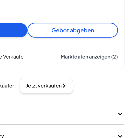
Gebot abgeben
e Verkäufe
Marktdaten anzeigen
(
2
)
käufer
:
Jetzt verkaufen
ry