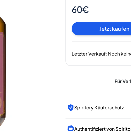
Indien
60€
Taiwan
China
Korea
Jetzt kaufen
Amerika & Karibik
Vereinigte Staaten
Kanada
Letzter Verkauf
:
Noch kein
Mexiko
Jamaika
Guyana
Barbados
Für Ver
Spiritory Käuferschutz
Authentifiziert von Spirito