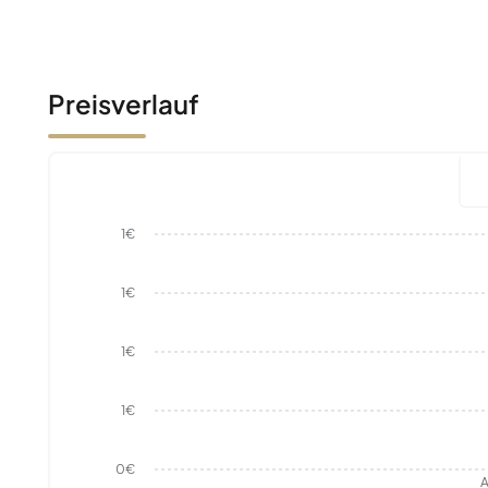
Preisverlauf
1€
1€
1€
1€
0€
A