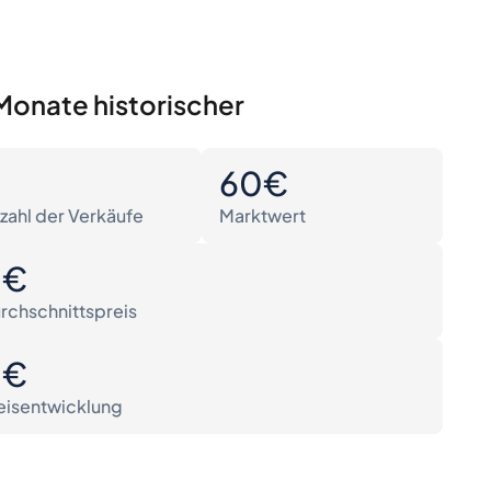
Monate historischer
0
60€
zahl der Verkäufe
Marktwert
0€
rchschnittspreis
0€
eisentwicklung