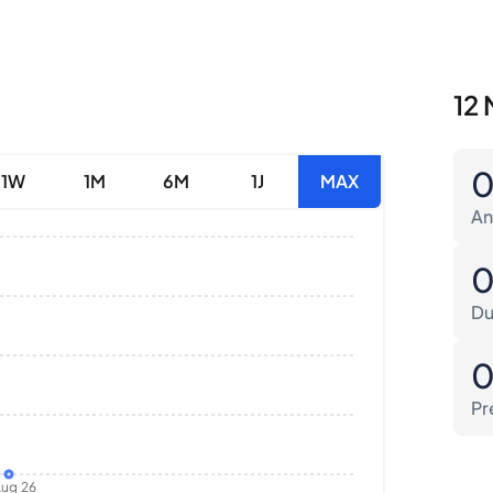
12 
1W
1M
6M
1J
MAX
An
Du
Pr
ug 26