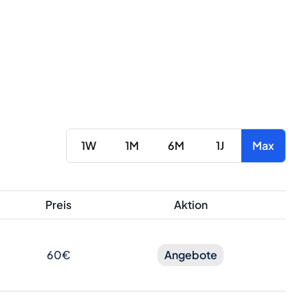
1W
1M
6M
1J
Max
Preis
Aktion
60€
Angebote