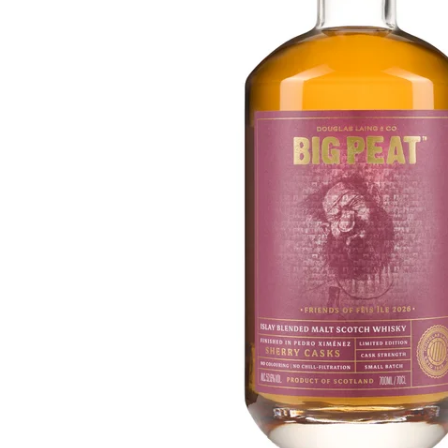
Taiwan
Glendronach
Vereinigte Staaten
Highland Park
Redbreast
Marken
Royal Salute
Ardbeg
Springbank
Dalmore
Glenfiddich
Bourbon & Amerikanisch
Hibiki
Blanton's
Johnnie Walker
Booker's
Laphroaig
Eagle Rare
Macallan
Jack Daniel's
Midleton
Jim Beam
Springbank
Maker's Mark
Yamazaki
Michter's
Pappy Van Winkle
Top-Angebote
Weller
Hot Deals
Woodford Reserve
Unter 50€
50-100€
Spirituosen & Rum