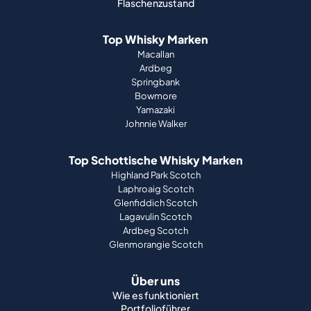
Flaschenzustand
Top Whisky Marken
Macallan
Ardbeg
Springbank
Bowmore
Yamazaki
Johnnie Walker
Top Schottische Whisky Marken
Highland Park Scotch
Laphroaig Scotch
Glenfiddich Scotch
Lagavulin Scotch
Ardbeg Scotch
Glenmorangie Scotch
Über uns
Wie es funktioniert
Portfolioführer