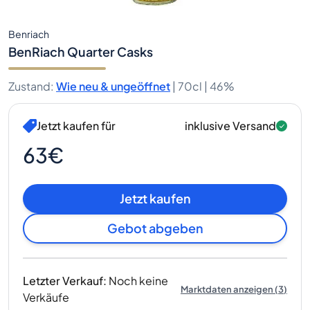
Benriach
BenRiach Quarter Casks
Zustand
:
Wie neu & ungeöffnet
|
70cl |
46%
Jetzt kaufen für
inklusive Versand
63€
Jetzt kaufen
Gebot abgeben
Letzter Verkauf
:
Noch keine
Marktdaten anzeigen
(
3
)
Verkäufe