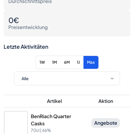
Durchschnittspreis
0€
Preisentwicklung
Letzte Aktivitäten
1W
1M
6M
1J
Max
Artikel
Aktion
BenRiach Quarter
Angebote
Casks
70cl |
46%