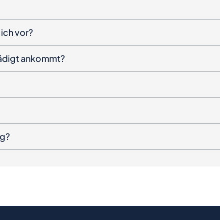
ich vor?
hädigt ankommt?
ng?