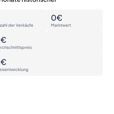
0
0€
zahl der Verkäufe
Marktwert
0€
rchschnittspreis
0€
eisentwicklung