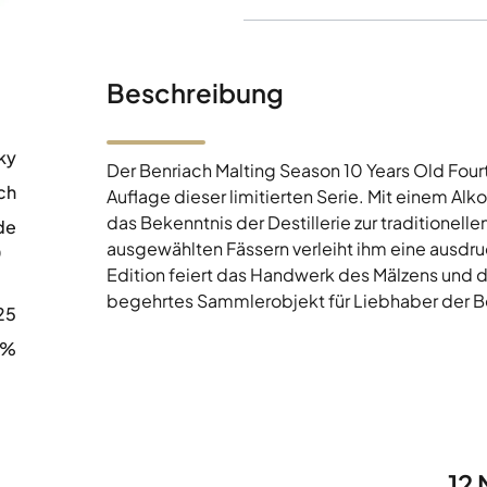
Beschreibung
ky
Der Benriach Malting Season 10 Years Old Fourth
ch
Auflage dieser limitierten Serie. Mit einem Alko
das Bekenntnis der Destillerie zur traditionel
de
ausgewählten Fässern verleiht ihm eine ausdru
0
Edition feiert das Handwerk des Mälzens und d
begehrtes Sammlerobjekt für Liebhaber der Be
25
9%
12 