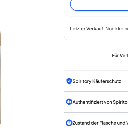
Indien
Taiwan
China
Korea
Letzter Verkauf
:
Noch kein
Amerika & Karibik
Vereinigte Staaten
Kanada
Mexiko
Für Ver
Jamaika
Guyana
Barbados
Spiritory Käuferschutz
Authentifiziert von Spirito
Zustand der Flasche und