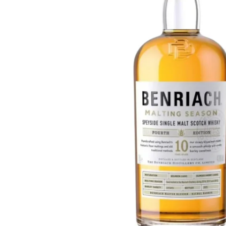
Taiwan
Glendronach
Vereinigte Staaten
Highland Park
Redbreast
Marken
Royal Salute
Ardbeg
Springbank
Dalmore
Glenfiddich
Bourbon & Amerikanisch
Hibiki
Blanton's
Johnnie Walker
Booker's
Laphroaig
Eagle Rare
Macallan
Jack Daniel's
Midleton
Jim Beam
Springbank
Maker's Mark
Yamazaki
Michter's
Pappy Van Winkle
Top-Angebote
Weller
Hot Deals
Woodford Reserve
Unter 50€
50-100€
Spirituosen & Rum