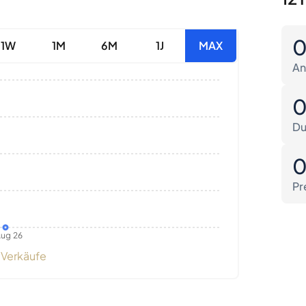
1W
1M
6M
1J
MAX
An
Du
Pr
ug 26
Verkäufe