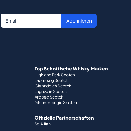
Abonnieren
Top Schottische Whisky Marken
Highland Park Scotch
Laphroaig Scotch
Glenfiddich Scotch
Lagavulin Scotch
Ardbeg Scotch
Glenmorangie Scotch
Offizielle Partnerschaften
St. Kilian