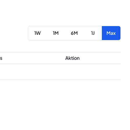
1W
1M
6M
1J
Max
s
Aktion