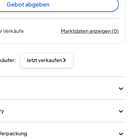
Gebot abgeben
e Verkäufe
Marktdaten anzeigen
(
0
)
käufer
:
Jetzt verkaufen
ry
 Verpackung