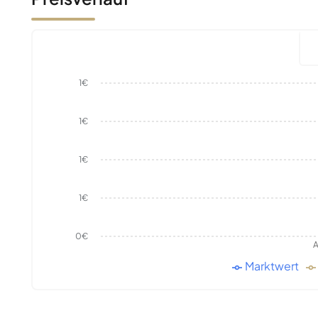
1€
1€
1€
1€
0€
A
Marktwert