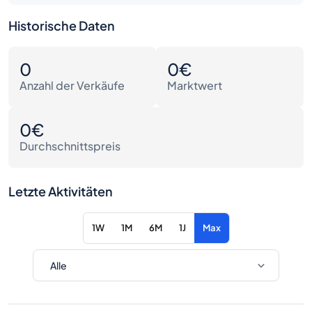
Historische Daten
0
0€
Anzahl der Verkäufe
Marktwert
0€
Durchschnittspreis
Letzte Aktivitäten
1W
1M
6M
1J
Max