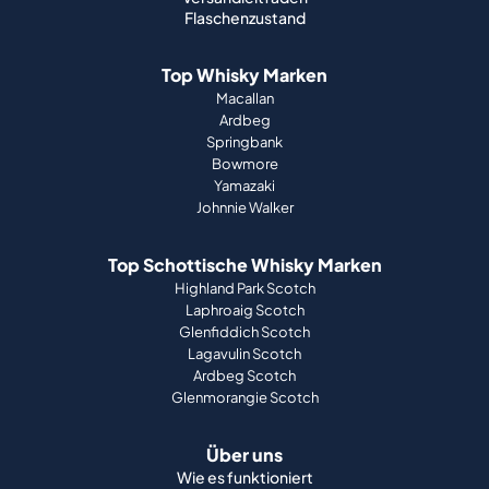
Flaschenzustand
Top Whisky Marken
Macallan
Ardbeg
Springbank
Bowmore
Yamazaki
Johnnie Walker
Top Schottische Whisky Marken
Highland Park Scotch
Laphroaig Scotch
Glenfiddich Scotch
Lagavulin Scotch
Ardbeg Scotch
Glenmorangie Scotch
Über uns
Wie es funktioniert