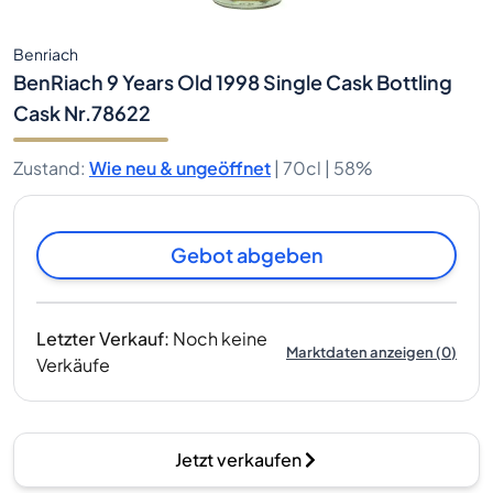
Benriach
BenRiach 9 Years Old 1998 Single Cask Bottling
Cask Nr.78622
Zustand
:
Wie neu & ungeöffnet
|
70cl |
58%
Gebot abgeben
Letzter Verkauf
:
Noch keine
Marktdaten anzeigen
(
0
)
Verkäufe
Jetzt verkaufen