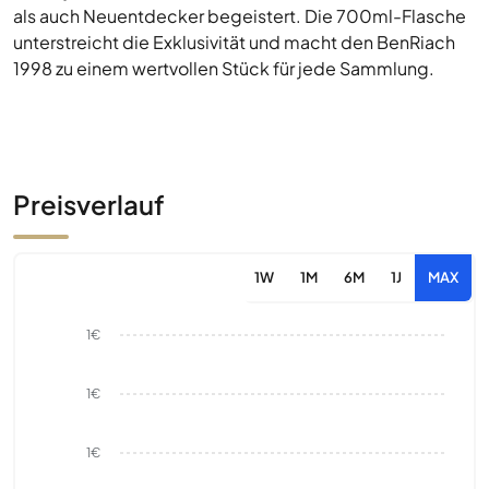
als auch Neuentdecker begeistert. Die 700ml-Flasche
unterstreicht die Exklusivität und macht den BenRiach
1998 zu einem wertvollen Stück für jede Sammlung.
Preisverlauf
1W
1M
6M
1J
MAX
1€
1€
1€