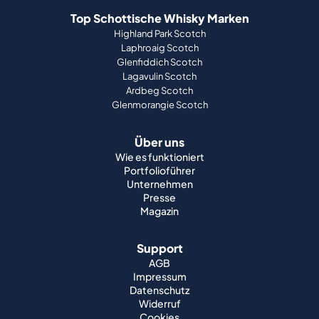
Top Schottische Whisky Marken
Highland Park Scotch
Laphroaig Scotch
Glenfiddich Scotch
Lagavulin Scotch
Ardbeg Scotch
Glenmorangie Scotch
Über uns
Wie es funktioniert
Portfolioführer
Unternehmen
Presse
Magazin
Support
AGB
Impressum
Datenschutz
Widerruf
Cookies