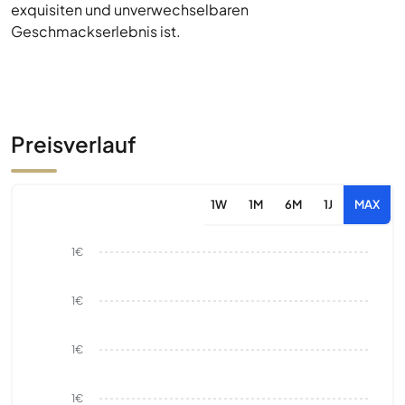
exquisiten und unverwechselbaren
Geschmackserlebnis ist.
Preisverlauf
1W
1M
6M
1J
MAX
1€
1€
1€
1€