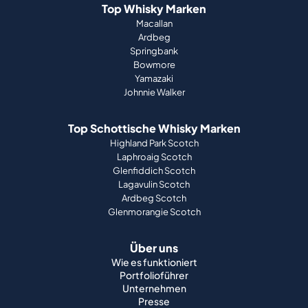
Top Whisky Marken
Macallan
Ardbeg
Springbank
Bowmore
Yamazaki
Johnnie Walker
Top Schottische Whisky Marken
Highland Park Scotch
Laphroaig Scotch
Glenfiddich Scotch
Lagavulin Scotch
Ardbeg Scotch
Glenmorangie Scotch
Über uns
Wie es funktioniert
Portfolioführer
Unternehmen
Presse